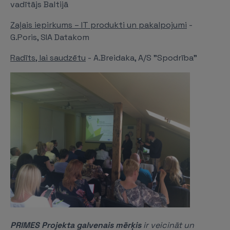
vadītājs Baltijā
Zaļais iepirkums – IT produkti un pakalpojumi
-
G.Poris, SIA Datakom
Radīts, lai saudzētu
- A.Breidaka, A/S "Spodrība"
PRIMES Projekta galvenais mērķis
ir veicināt un