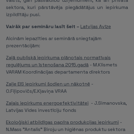
valsts, gan pašvaldību uzņēmumiem, kā arī privātā
sektora, kuri pārstāvēja piegādātājus un iepirkuma
izpildītāju pusi.
Vairāk par semināru lasīt šeit –
Latvijas Avīze
Aicinām iepazīties ar seminārā sniegtajām
prezentācijām:
Zaļā publiskā iepirkuma plānotais normatīvais
regulējums un īstenošana 2015.gadā
- M.Klismets
VARAM Koordinācijas departamenta direktors
Zaļie EIS iepirkumi šodien un nākotnē
-
O.Fiļipovičs/E.Kļaviņa VRAA
Zaļais iepirkums energoefektivitātei
- J.Simanovska,
Latvijas Vides investīciju fonds
Ekoloģiski atbildīgas papīra produkcijas iepirkumi
-
N.Mass "Antalis" Biroju un higiēnas produktu sektora