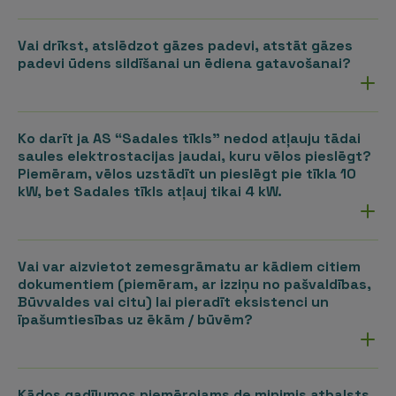
Vai drīkst, atslēdzot gāzes padevi, atstāt gāzes
padevi ūdens sildīšanai un ēdiena gatavošanai?
Ko darīt ja AS “Sadales tīkls” nedod atļauju tādai
saules elektrostacijas jaudai, kuru vēlos pieslēgt?
Piemēram, vēlos uzstādīt un pieslēgt pie tīkla 10
kW, bet Sadales tīkls atļauj tikai 4 kW.
Vai var aizvietot zemesgrāmatu ar kādiem citiem
dokumentiem (piemēram, ar izziņu no pašvaldības,
Būvvaldes vai citu) lai pieradīt eksistenci un
īpašumtiesības uz ēkām / būvēm?
Kādos gadījumos piemērojams de minimis atbalsts