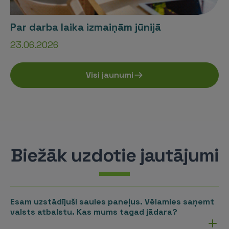
Par darba laika izmaiņām jūnijā
23.06.2026
Visi jaunumi
Biežāk uzdotie jautājumi
Esam uzstādījuši saules paneļus. Vēlamies saņemt
valsts atbalstu. Kas mums tagad jādara?