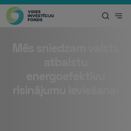
Mēs sniedzam valsts
atbalstu
energoefektīvu
risinājumu ieviešanai