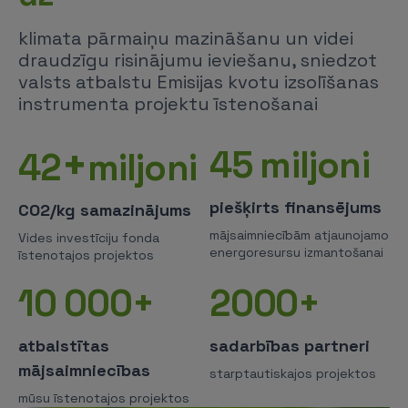
klimata pārmaiņu mazināšanu un videi
draudzīgu risinājumu ieviešanu, sniedzot
valsts atbalstu Emisijas kvotu izsolīšanas
instrumenta projektu īstenošanai
+
45
miljoni
42
miljoni
piešķirts finansējums
CO2/kg samazinājums
mājsaimniecībām atjaunojamo
Vides investīciju fonda
energoresursu izmantošanai
īstenotajos projektos
10 000+
2000+
atbalstītas
sadarbības partneri
mājsaimniecības
starptautiskajos projektos
mūsu īstenotajos projektos