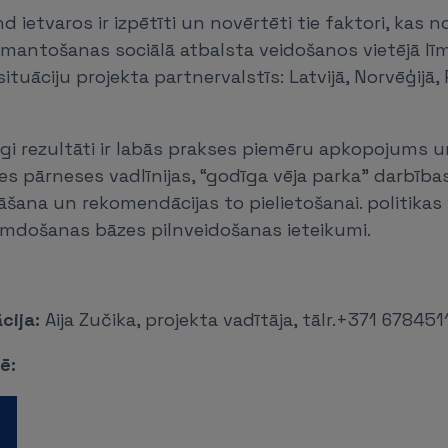
d ietvaros ir izpētīti un novērtēti tie faktori, kas 
izmantošanas sociālā atbalsta veidošanos vietējā līm
ituāciju projekta partnervalstīs: Latvijā, Norvēģijā, Po
īgi rezultāti ir labās prakses piemēru apkopojums 
s pārneses vadlīnijas, “godīga vēja parka” darbība
ādāšana un rekomendācijas to pielietošanai. politika
umdošanas bāzes pilnveidošanas ieteikumi.
cija:
Aija Zučika, projekta vadītāja, tālr.+371 678451
sē: