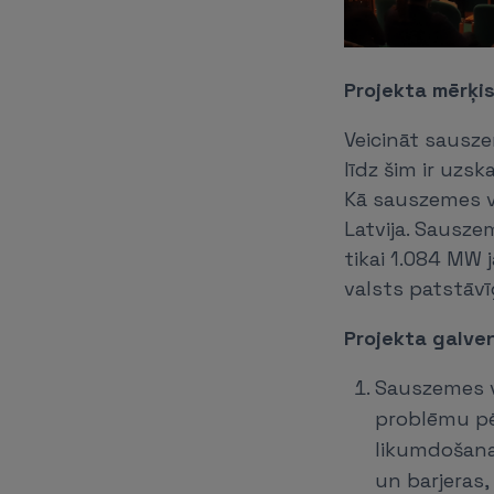
Projekta mērķi
Veicināt sausze
līdz šim ir uzs
Kā sauszemes v
Latvija. Sauszem
tikai 1.084 MW 
valsts patstāvī
Projekta galve
Sauszemes v
problēmu pē
likumdošanas
un barjeras,