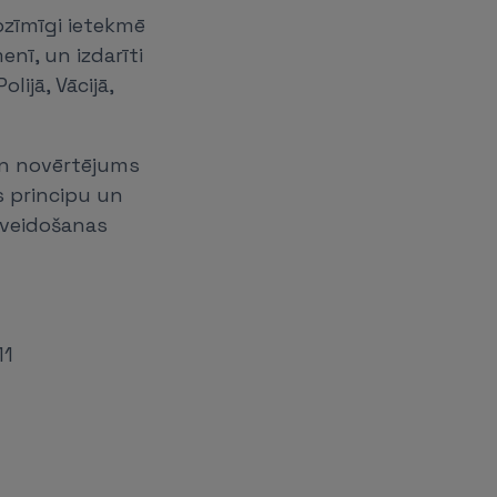
nozīmīgi ietekmē
enī, un izdarīti
lijā, Vācijā,
un novērtējums
s principu un
s veidošanas
11