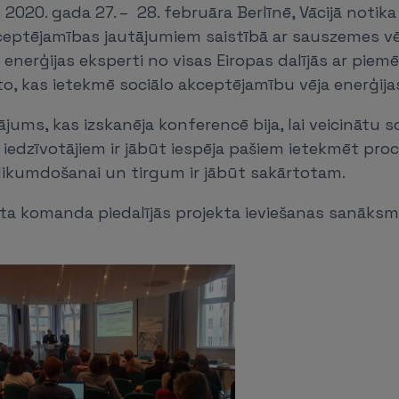
2020. gada 27. – 28. februāra Berlīnē, Vācijā notik
ceptējamības jautājumiem saistībā ar sauszemes vē
ā enerģijas eksperti no visas Eiropas dalījās ar piem
to, kas ietekmē sociālo akceptējamību vēja enerģija
jums, kas izskanēja konferencē bija, lai veicinātu s
iedzīvotājiem ir jābūt iespēja pašiem ietekmēt proc
 likumdošanai un tirgum ir jābūt sakārtotam.
kta komanda piedalījās projekta ieviešanas sanāksm