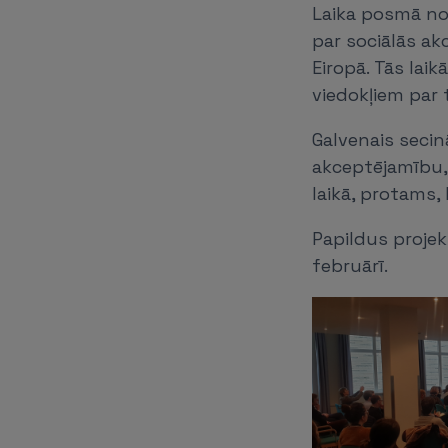
Laika posmā no 
par sociālās ak
Eiropā. Tās laik
viedokļiem par 
Galvenais secinā
akceptējamību, 
laikā, protams,
Papildus proje
februārī.