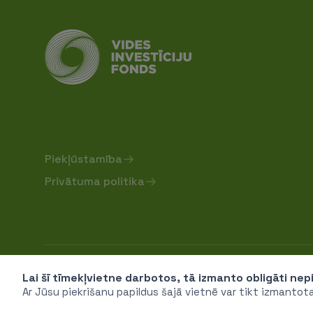
Piekļūstamība
Privātuma politika
Sabiedrība ar ierobežotu atbildību "Vides investīc
Lai šī tīmekļvietne darbotos, tā izmanto obligāti ne
Ar Jūsu piekrišanu papildus šajā vietnē var tikt izmantot