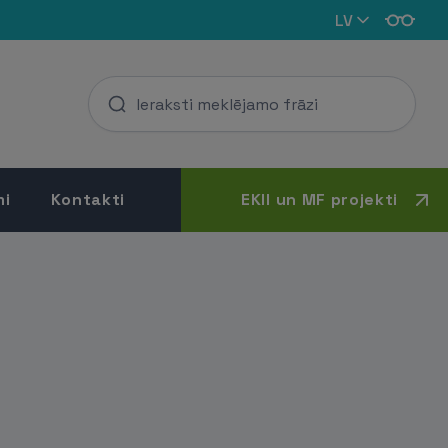
LV
mi
Kontakti
EKII un MF projekti