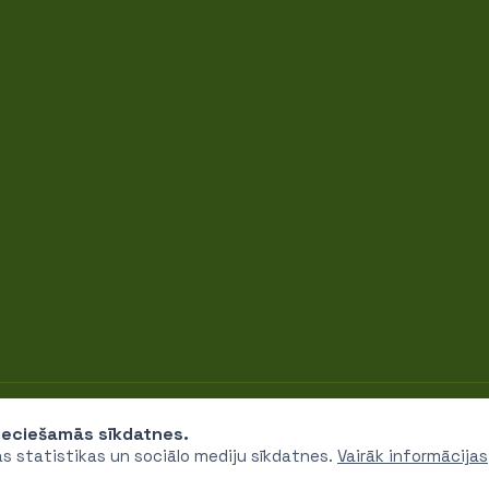
iju fonds" © 2026
pieciešamās sīkdatnes.
as statistikas un sociālo mediju sīkdatnes.
Vairāk informācijas