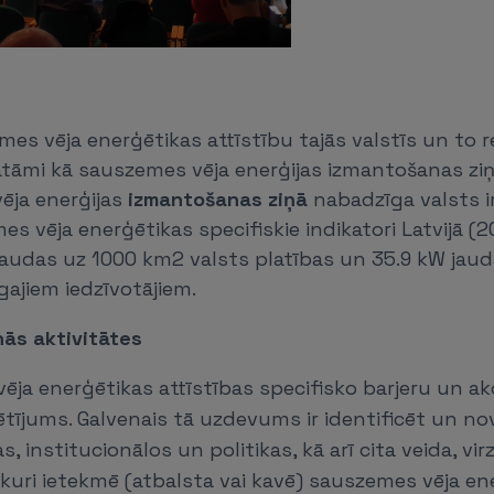
s
mes vēja enerģētikas attīstību tajās valstīs un to r
katāmi kā sauszemes vēja enerģijas izmantošanas ziņā
ēja enerģijas
izmantošanas ziņā
nabadzīga valsts i
es vēja enerģētikas specifiskie indikatori Latvijā (2
jaudas uz 1000 km2 valsts platības un 35.9 kW jau
gajiem iedzīvotājiem.
nās aktivitātes
ēja enerģētikas attīstības specifisko barjeru un a
tījums. Galvenais tā uzdevums ir identificēt un no
, institucionālos un politikas, kā arī cita veida, vi
 kuri ietekmē (atbalsta vai kavē) sauszemes vēja en