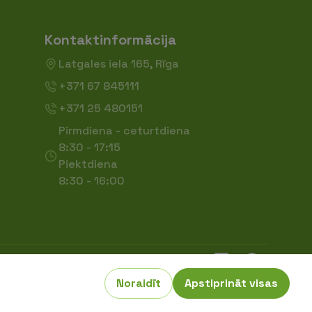
Kontaktinformācija
Latgales iela 165, Rīga
+371 67 845111
+371 25 480151
Pirmdiena - ceturtdiena
8:30 - 17:15
Piektdiena
8:30 - 16:00
Noraidīt
Apstiprināt visas