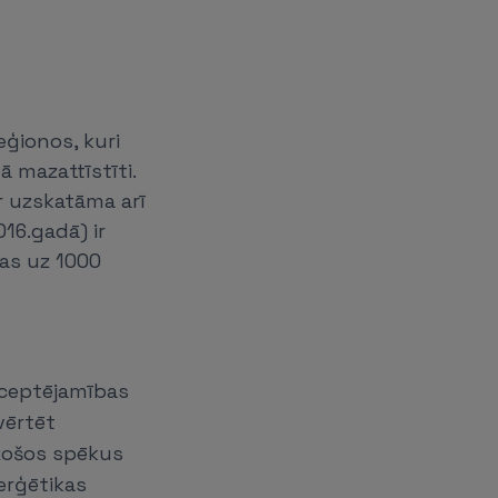
eģionos, kuri
 mazattīstīti.
r uzskatāma arī
016.gadā) ir
das uz 1000
kceptējamības
vērtēt
rzošos spēkus
erģētikas