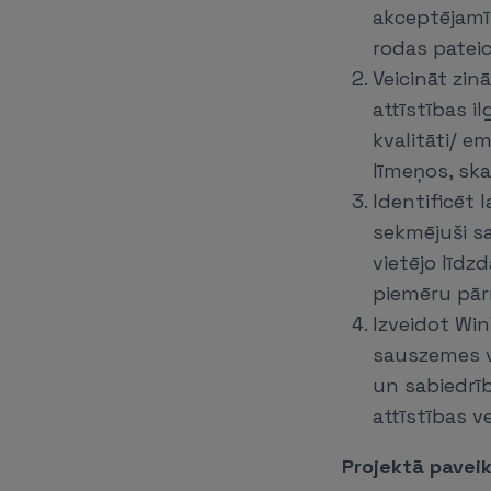
akceptējamī
rodas pateic
Veicināt zi
attīstības i
kvalitāti/ e
līmeņos, ska
Identificēt 
sekmējuši s
vietējo līdz
piemēru pār
Izveidot Wi
sauszemes vē
un sabiedrī
attīstības v
Projektā paveik