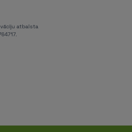
vāciju atbalsta
764717.