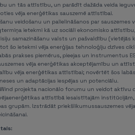
bu un tās attīstību, un parādīt dažāda veida ieguv
oties vēja enerģētikas sauszemē attīstībai.
nāšanu veidošanu un palielināšanos par sauszemes v
lgtermiņa ietekmi kā uz sociāli ekonomisko attīstību,
misiju samazināšanu valsts un pašvaldību (vietējās 
tot šo ietekmi vēja enerģijas tehnoloģiju dzīves cik
labās prakses piemērus, pieejas un instrumentus ES v
auszemes vēja enerģētikas akceptējamību un attīstī
dalību vēja enerģētikas attīstībai; novērtēt šos labā
neses un adaptācijas iespējas un potenciālu.
nWind projekta nacionālo forumu un veidot aktīvu 
jaenerģētikas attīstībā iesaistītajām institūcijām,
bas grupām. Izstrādāt priekšlikumussauszemes vēja
eicināšanai.
tais: