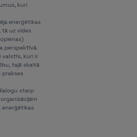
umus, kuri
ēja enerģētikas
 tā uz vides
kopienas)
la perspektīvā.
alstīs, kuri ir
bu, tajā skaitā
s prakses
dialogu starp
 organizācijām
 enerģētikas