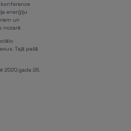
a konference
ja enerģiju
ēriem un
s nozarē.
ociālo
esus. Tajā pašā
ē 2020.gada 26.