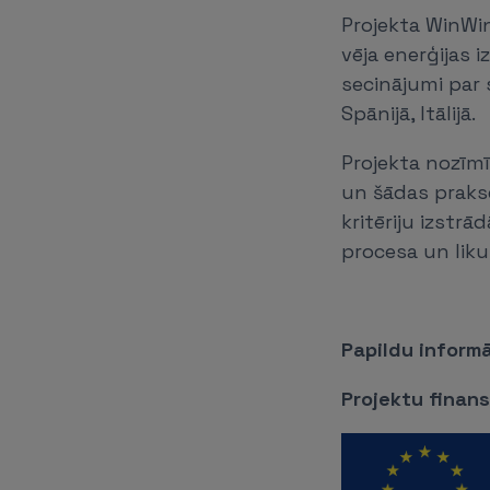
Projekta WinWin
vēja enerģijas 
secinājumi par s
Spānijā, Itālijā.
Projekta nozīm
un šādas prakse
kritēriju izstr
procesa un lik
Papildu informā
Projektu finan