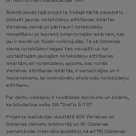
un rekonstruēti kanalizācijas tīkli.
Šobrīd aizsāktajā projekta trešajā kārtā paredzēts
izbūvēt jaunas notekūdeņu attīrīšanas iekārtas
Vietalvas ciemā un pārtraukt notekūdeņu
novadīšanu uz iepriekš izmantotajām iekārtām, kas
jau ir morāli un fiziski nolietojušās. Tā kā Odzienas
ciema notekūdeņi tagad tiek novadīti uz tur
uzstādītajām jaunajām notekūdeņu attīrīšanas
iekārtām, arī notekūdeņu apjoms, kas nonāk
Vietalvas attīrīšanas iekārtās, ir samazinājies un ir
nepietiekams, lai nodrošinātu atbilstošu notekūdeņu
attīrīšanu.
Par darbu veikšanu ir noslēdzies iepirkums un zināms,
ka būvdarbus veiks SIA "Drafts & ITO”.
Projekta realizācijas rezultātā 409 Vietalvas un
Odzienas ciematu iedzīvotāji un 40 Odzienas
pamatskolas internāta audzēkņi, kā arī 115 Odzienas