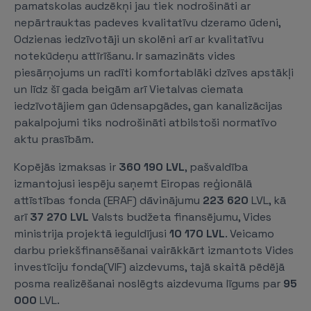
pamatskolas audzēkņi jau tiek nodrošināti ar
nepārtrauktas padeves kvalitatīvu dzeramo ūdeni,
Odzienas iedzīvotāji un skolēni arī ar kvalitatīvu
notekūdeņu attīrīšanu. Ir samazināts vides
piesārņojums un radīti komfortablāki dzīves apstākļi
un līdz šī gada beigām arī Vietalvas ciemata
iedzīvotājiem gan ūdensapgādes, gan kanalizācijas
pakalpojumi tiks nodrošināti atbilstoši normatīvo
aktu prasībām.
Kopējās izmaksas ir
360 190
LVL
, pašvaldība
izmantojusi iespēju saņemt Eiropas reģionālā
attīstības fonda (ERAF) dāvinājumu
223 620
LVL, kā
arī
37 270 LVL
Valsts budžeta finansējumu, Vides
ministrija projektā ieguldījusi
10 170 LVL
. Veicamo
darbu priekšfinansēšanai vairākkārt izmantots Vides
investīciju fonda(VIF) aizdevums, tajā skaitā pēdējā
posma realizēšanai noslēgts aizdevuma līgums par
95
000
LVL.