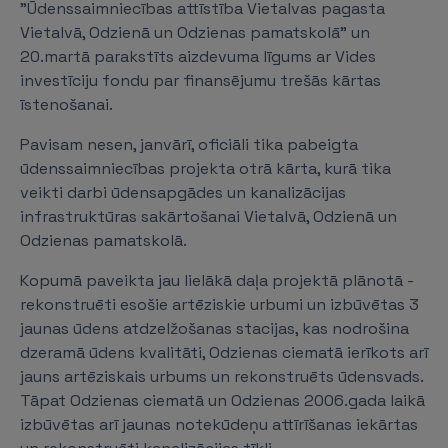
"Ūdenssaimniecības attīstība Vietalvas pagasta
Vietalvā, Odzienā un Odzienas pamatskolā" un
20.martā parakstīts aizdevuma līgums ar Vides
investīciju fondu par finansējumu trešās kārtas
īstenošanai.
Pavisam nesen, janvārī, oficiāli tika pabeigta
ūdenssaimniecības projekta otrā kārta, kurā tika
veikti darbi ūdensapgādes un kanalizācijas
infrastruktūras sakārtošanai Vietalvā, Odzienā un
Odzienas pamatskolā.
Kopumā paveikta jau lielākā daļa projektā plānotā -
rekonstruēti esošie artēziskie urbumi un izbūvētas 3
jaunas ūdens atdzelžošanas stacijas, kas nodrošina
dzeramā ūdens kvalitāti, Odzienas ciematā ierīkots arī
jauns artēziskais urbums un rekonstruēts ūdensvads.
Tāpat Odzienas ciematā un Odzienas 2006.gada laikā
izbūvētas arī jaunas notekūdeņu attīrīšanas iekārtas