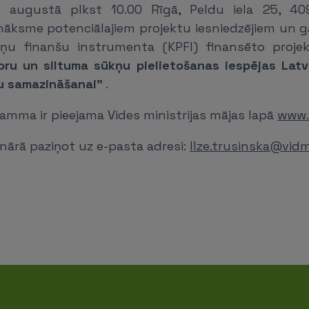
. augustā plkst 10.00 Rīgā, Peldu iela 25, 409
nāksme potenciālajiem projektu iesniedzējiem un g
iņu finanšu instrumenta (KPFI) finansēto proje
oru un siltuma sūkņu pielietošanas iespējas Latv
ju samazināšanai"
.
amma ir pieejama Vides ministrijas mājas lapā
www.
nārā paziņot uz e-pasta adresi:
Ilze.trusinska@vidm