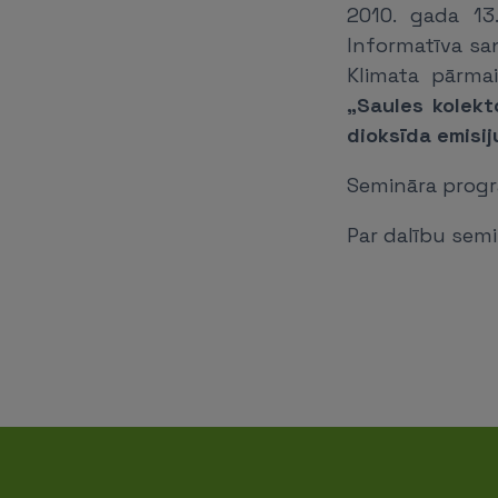
2010. gada 13
Informatīva sa
Klimata pārma
„Saules kolekt
dioksīda emisi
Semināra progr
Par dalību semi