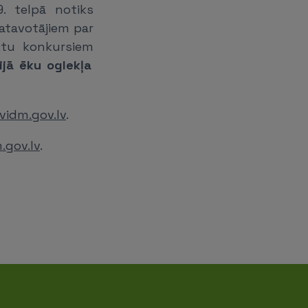
. telpā notiks
atavotājiem par
ktu konkursiem
ijā ēku oglekļa
vidm.gov.lv
.
.gov.lv
.