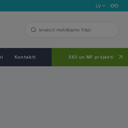
LV
mi
Kontakti
EKII un MF projekti