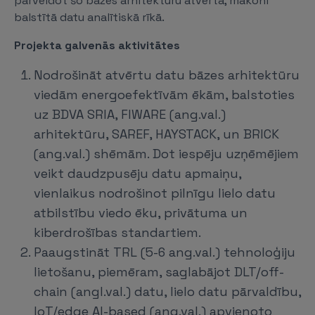
pārveidot šo bāzes arhitektūru atvērtā, mākonī
balstītā datu analītiskā rīkā.
Projekta galvenās aktivitātes
Nodrošināt atvērtu datu bāzes arhitektūru
viedām energoefektīvām ēkām, balstoties
uz BDVA SRIA, FIWARE (ang.val.)
arhitektūru, SAREF, HAYSTACK, un BRICK
(ang.val.) shēmām. Dot iespēju uzņēmējiem
veikt daudzpusēju datu apmaiņu,
vienlaikus nodrošinot pilnīgu lielo datu
atbilstību viedo ēku, privātuma un
kiberdrošības standartiem.
Paaugstināt TRL (5-6 ang.val.) tehnoloģiju
lietošanu, piemēram, saglabājot DLT/off-
chain (angl.val.) datu, lielo datu pārvaldību,
IoT/edge AI-based (ang.val.) apvienoto