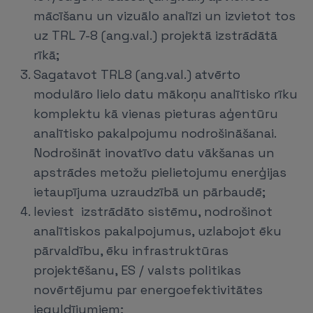
mācīšanu un vizuālo analīzi un izvietot tos
uz TRL 7-8 (ang.val.) projektā izstrādātā
rīkā;
Sagatavot TRL8 (ang.val.) atvērto
modulāro lielo datu mākoņu analītisko rīku
komplektu kā vienas pieturas aģentūru
analītisko pakalpojumu nodrošināšanai.
Nodrošināt inovatīvo datu vākšanas un
apstrādes metožu pielietojumu enerģijas
ietaupījuma uzraudzībā un pārbaudē;
Ieviest izstrādāto sistēmu, nodrošinot
analītiskos pakalpojumus, uzlabojot ēku
pārvaldību, ēku infrastruktūras
projektēšanu, ES / valsts politikas
novērtējumu par energoefektivitātes
ieguldījumiem;