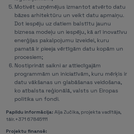
Motivēt uzņēmējus izmantot atvērto datu
bāzes arhitektūru un veikt datu apmaiņu.
Dot iespēju uz datiem balstītu jaunu
biznesa modeļu un iespēju, kā arī inovatīvu
enerģijas pakalpojumu izveidei, kuru
pamatā ir pieeja vērtīgām datu kopām un
procesiem;
Nostiprināt saikni ar attiecīgajām
programmām un iniciatīvām, kuru mērķis ir
datu vākšanas un glabāšanas veidošana,
ko atbalsta reģionālā, valsts un Eiropas
politika un fondi.
Papildu informācija:
Aija Zučika, projekta vadītāja,
tālr.+371 67845111
Projektu finansē: