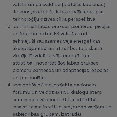
valsts un pašvaldību (vietējās kopienas)
līmeņos, skatot šo ietekmi vēja enerģijas
tehnoloģiju dzīves cikla perspektīvā.
Identificēt labās prakses piemērus, pieejas
un instrumentus ES valstīs, kuri ir
sekmējuši sauszemes vēja enerģētikas
akceptējamību un attīstību, tajā skaitā
vietējo līdzdalību vēja enerģētikas
attīstībai; novērtēt šos labās prakses
piemēru pārneses un adaptācijas iespējas
un potenciālu.
Izveidot WinWind projekta nacionālo
forumu un veidot aktīvu dialogu starp
sauszemes vējaenerģētikas attīstībā
iesaistītajām institūcijām, organizācijām un
sabiedrības grupām. Izstrādāt