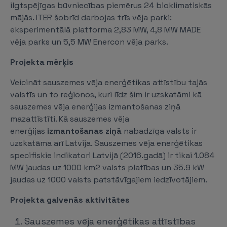
ilgtspējīgas būvniecības piemērus 24 bioklimatiskās
mājās. ITER šobrīd darbojas trīs vēja parki:
eksperimentālā platforma 2,83 MW, 4,8 MW MADE
vēja parks un 5,5 MW Enercon vēja parks.
Projekta mērķis
Veicināt sauszemes vēja enerģētikas attīstību tajās
valstīs un to reģionos, kuri līdz šim ir uzskatāmi kā
sauszemes vēja enerģijas izmantošanas ziņā
mazattīstīti. Kā sauszemes vēja
enerģijas
izmantošanas ziņā
nabadzīga valsts ir
uzskatāma arī Latvija. Sauszemes vēja enerģētikas
specifiskie indikatori Latvijā (2016.gadā) ir tikai 1.084
MW jaudas uz 1000 km2 valsts platības un 35.9 kW
jaudas uz 1000 valsts patstāvīgajiem iedzīvotājiem.
Projekta galvenās aktivitātes
Sauszemes vēja enerģētikas attīstības