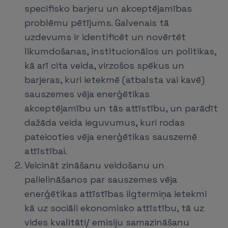
specifisko barjeru un akceptējamības
problēmu pētījums. Galvenais tā
uzdevums ir identificēt un novērtēt
likumdošanas, institucionālos un politikas,
kā arī cita veida, virzošos spēkus un
barjeras, kuri ietekmē (atbalsta vai kavē)
sauszemes vēja enerģētikas
akceptējamību un tās attīstību, un parādīt
dažāda veida ieguvumus, kuri rodas
pateicoties vēja enerģētikas sauszemē
attīstībai.
Veicināt zināšanu veidošanu un
palielināšanos par sauszemes vēja
enerģētikas attīstības ilgtermiņa ietekmi
kā uz sociāli ekonomisko attīstību, tā uz
vides kvalitāti/ emisiju samazināšanu