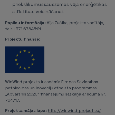
priekšlikumussauszemes vēja enerģētikas
attīstības veicināšanai.
Papildu informācija:
Aija Zučika, projekta vadītāja,
tālr.+371 67845111
Projektu finansē:
WinWind projekts ir saņēmis Eiropas Savienības
pētniecības un inovāciju atbalsta programmas
„Apvārsnis 2020“ finansējumu saskaņā ar līguma Nr.
764717.
Projekta mājas lapa:
http://winwind-project.eu/