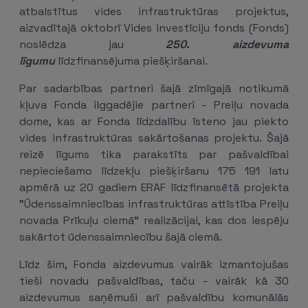
atbalstītus vides infrastruktūras projektus,
aizvadītajā oktobrī Vides investīciju fonds (Fonds)
noslēdza jau
250. aizdevuma
līgumu
līdzfinansējuma piešķiršanai.
Par sadarbības partneri šajā zīmīgajā notikumā
kļuva Fonda ilggadējie partneri - Preiļu novada
dome, kas ar Fonda līdzdalību īsteno jau piekto
vides infrastruktūras sakārtošanas projektu. Šajā
reizē līgums tika parakstīts par pašvaldībai
nepieciešamo līdzekļu piešķiršanu 175 191 latu
apmērā uz 20 gadiem ERAF līdzfinansētā projekta
"Ūdenssaimniecības infrastruktūras attīstība Preiļu
novada Prīkuļu ciemā" realizācijai, kas dos iespēju
sakārtot ūdenssaimniecību šajā ciemā.
Līdz šim, Fonda aizdevumus vairāk izmantojušas
tieši novadu pašvaldības, taču - vairāk kā 30
aizdevumus saņēmuši arī pašvaldību komunālās