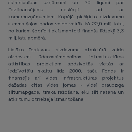
saimniecības uzņēmumi un 20 līgumi par
līdzfinansējumu noslēgti arī ar
komercuzņēmumiem. Kopējā piešķirto aizdevumu
summa šajos gados veido vairāk kā 22,9 milj. latu,
no kuriem šobrīd tiek izmantoti finanšu līdzekļi 3,3
milj. latu apmērā.
Lielāko īpatsvaru aizdevumu struktūrā veido
aizdevumi ūdenssaimniecības infrastruktūras
attīstības projektiem apdzīvotās vietās ar
iedzīvotāju skaitu līdz 2000, taču Fonds ir
finansējis arī vides infrastruktūras projektus
dažādās citās vides jomās - videi draudzīga
siltumapgāde, tīrāka ražošana, ēku siltināšana un
atkritumu otrreizēja izmantošana.