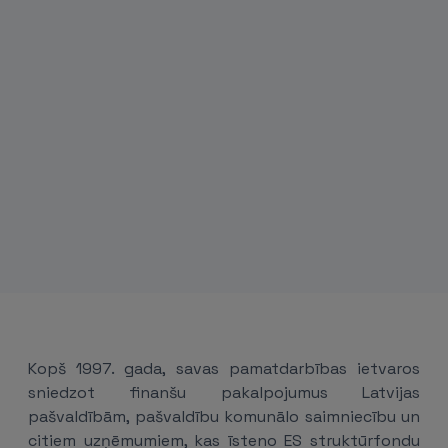
Kopš 1997. gada, savas pamatdarbības ietvaros
sniedzot finanšu pakalpojumus Latvijas
pašvaldībām, pašvaldību komunālo saimniecību un
citiem uzņēmumiem, kas īsteno ES struktūrfondu