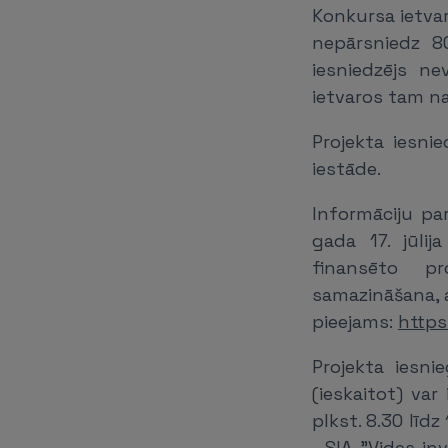
Konkursa ietva
nepārsniedz 8
iesniedzējs n
ietvaros tam na
Projekta iesnie
iestāde.
Informāciju pa
gada 17. jūli
finansēto pr
samazināšana, 
pieejams:
https
Projekta iesn
(ieskaitot) var
plkst. 8.30 līdz
- SIA "Vides in