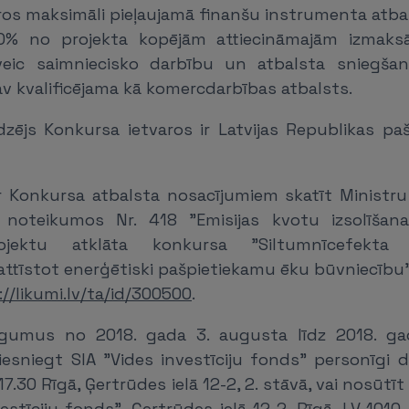
ros maksimāli pieļaujamā finanšu instrumenta atbal
0% no projekta kopējām attiecināmajām izmaksā
eveic saimniecisko darbību un atbalsta sniegša
v kvalificējama kā komercdarbības atbalsts.
dzējs Konkursa ietvaros ir Latvijas Republikas pa
r Konkursa atbalsta nosacījumiem skatīt Ministru
ja noteikumos Nr. 418 "Emisijas kvotu izsolīšan
ojektu atklāta konkursa "Siltumnīcefekta
attīstot enerģētiski pašpietiekamu ēku būvniecību"
://likumi.lv/ta/id/300500
.
iegumus no 2018. gada 3. augusta līdz 2018. ga
 iesniegt SIA "Vides investīciju fonds" personīgi
 17.30 Rīgā, Ģertrūdes ielā 12-2, 2. stāvā, vai nosūtī
vestīciju fonds", Ģertrūdes ielā 12-2, Rīgā, LV-1010