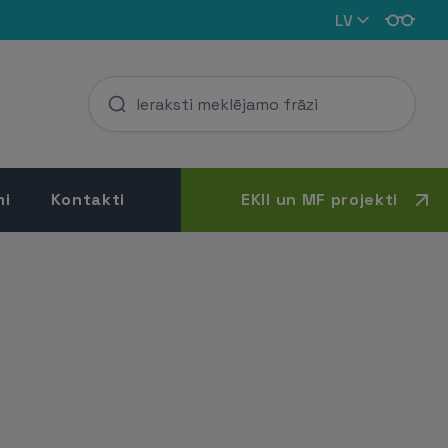
LV
mi
Kontakti
EKII un MF projekti