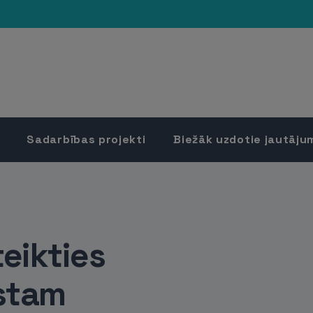
Sadarbības projekti
Biežāk uzdotie jautāju
eikties
lstam