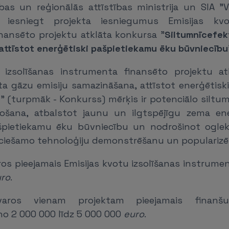
bas un reģionālās attīstības ministrija un SIA "V
 iesniegt projekta iesniegumus Emisijas kvo
nansēto projektu atklāta konkursa "
Siltumnīcefek
attīstot enerģētiski pašpietiekamu ēku būvniecību
u izsolīšanas instrumenta finansēto projektu at
ta gāzu emisiju samazināšana, attīstot enerģētisk
" (turpmāk - Konkurss) mērķis ir potenciālo siltu
žošana, atbalstot jaunu un ilgtspējīgu zema ene
špietiekamu ēku būvniecību un nodrošinot oglekļ
ieciešamo tehnoloģiju demonstrēšanu un popularizēš
ros pieejamais Emisijas kvotu izsolīšanas instrume
ro
.
varos vienam projektam pieejamais finanš
no 2 000 000 līdz 5 000 000
euro
.