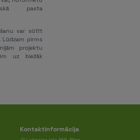
iskā pasta
šanu var sūtīt
. Lūdzam pirms
nijām projektu
ldēm uz biežāk
Kontaktinformācija
Latgales iela 165, Rīga