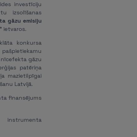
ides investīciju
tu izsolīšanas
ta gāzu emisiju
" ietvaros.
klāta konkursa
i pašpietiekamu
mnīcefekta gāzu
rģijas patēriņa
a mazietilpīgai
anu Latvijā.
nta finansējums
u instrumenta