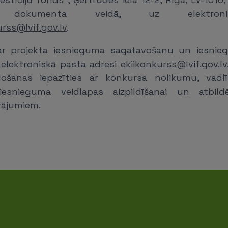
skā dokumenta veidā, uz elektron
urss@lvif.gov.lv
.
r projekta iesnieguma sagatavošanu un iesnieg
z elektroniskā pasta adresi
ekiikonkurss@lvif.gov.lv
ošanas iepazīties ar konkursa nolikumu, vadlī
 iesnieguma veidlapas aizpildīšanai un atbi
tājumiem.