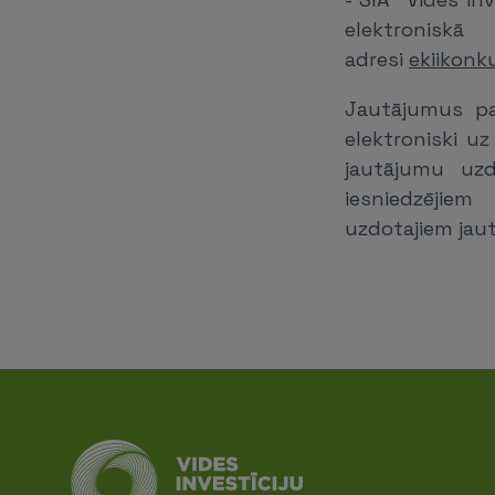
elektroni
adresi
ekiikonk
Jautājumus pa
elektroniski u
jautājumu uzd
iesniedzējiem
uzdotajiem jau