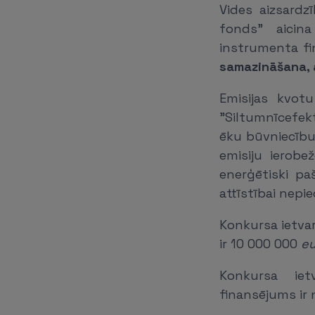
Vides aizsardzī
fonds" aicina
instrumenta fi
samazināšana, 
Emisijas kvot
"Siltumnīcefek
ēku būvniecību
emisiju ierobe
enerģētiski pa
attīstībai nep
Konkursa ietva
ir 10 000 000
eu
Konkursa iet
finansējums ir 