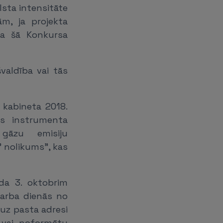
sta intensitāte
m, ja projekta
na šā Konkursa
švaldība vai tās
 kabineta 2018.
as instrumenta
 gāzu emisiju
 nolikums", kas
da 3. oktobrim
 darba dienās no
t uz pasta adresi
, vai, noformētu