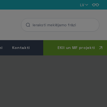
LV
mi
Kontakti
EKII un MF projekti