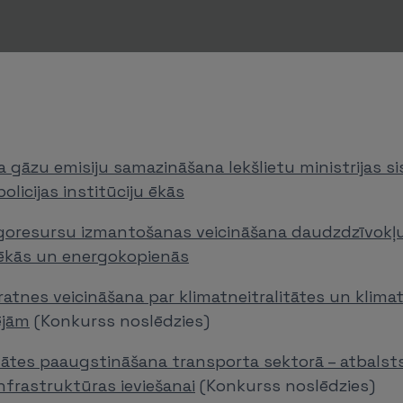
 gāzu emisiju samazināšana Iekšlietu ministrijas s
olicijas institūciju ēkās
goresursu izmantošanas veicināšana daudzdzīvokļu
ēkās un energokopienās
ratnes veicināšana par klimatneitralitātes un klim
ējām
(Konkurss noslēdzies)
tātes paaugstināšana transporta sektorā – atbalst
nfrastruktūras ieviešanai
(Konkurss noslēdzies)