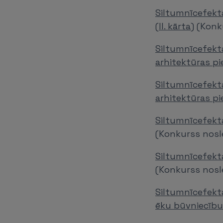
Siltumnīcefekt
(II. kārta)
(Konku
Siltumnīcefekt
arhitektūras p
Siltumnīcefekt
arhitektūras pie
Siltumnīcefekta
(Konkurss nosl
Siltumnīcefekt
(Konkurss nosl
Siltumnīcefekt
ēku būvniecību