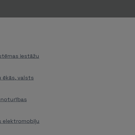
istēmas iestāžu
 ēkās, valsts
atnoturības
s elektromobiļu