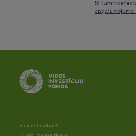
Siltumnīcefekta
apgaismojuma 
Piekļūstamība
Privātuma politika