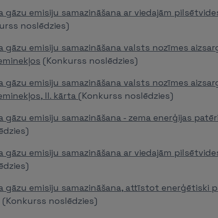
a gāzu emisiju samazināšana ar viedajām pilsētvid
rss noslēdzies)
a gāzu emisiju samazināšana valsts nozīmes aizsa
ieminekļos
(Konkurss noslēdzies)
a gāzu emisiju samazināšana valsts nozīmes aizsa
minekļos, II. kārta
(Konkurss noslēdzies)
 gāzu emisiju samazināšana - zema enerģijas patēr
ēdzies)
a gāzu emisiju samazināšana ar viedajām pilsētvid
ēdzies)
a gāzu emisiju samazināšana, attīstot enerģētiski 
(Konkurss noslēdzies)