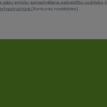
 gāzu emisiju samazināšana pašvaldību publisko te
infrastruktūrā
(Konkurss noslēdzies)