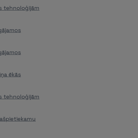
es tehnoloģijām
rgājamos
rgājamos
iņa ēkās
es tehnoloģijām
pašpietiekamu