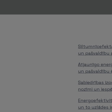
Siltumnīcefekta
un pašvaldību p
Atjaunīgo ener
un pašvaldību 
Sabiedrības izp
nozīmi un iesp
Energoefektivi
un to uzlādes i