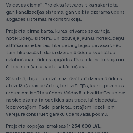
Vaidavas ciemā”. Projekta ietvaros tika sakārtota
gan kanalizācijas sistēma, gan veikta dzeramā ūdens
apgādes sistēmas rekonstrukcija.
Projekta pirmā kārta, kuras ietvaros sakārtoja
notekūdeņu sistēmu un izbūvēja jaunas notekūdeņu
attīrīšanas iekārtas, tika pabeigta jau pavasarī. Pēc
tam tika uzsākti darbi dzeramā ūdens kvalitātes
uzlabošanai - ūdens apgādes tīklu rekonstrukcija un
ūdens ņemšanas vietu sakārtošana.
Sākotnēji bija paredzēts izbūvēt arī dzeramā ūdens
atdzelžošanas iekārtas, bet izrādījās, ka no pazemes
urbumiem iegūtais ūdens Vaidavā ir kvalitatīvs un nav
nepieciešama tā papildus apstrāde, lai piegādātu
iedzīvotājiem. Tādēļ par ietaupītajiem līdzekļiem
varēja rekonstruēt garāku ūdensvada posmu.
Projekta kopējās izmaksas ir
254 600 LVL
,