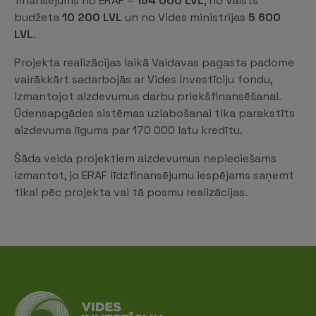
finansējums no ERAF –
154 000
LVL
, no Valsts
budžeta
10 200
LVL
un no Vides ministrijas
5 600
LVL
.
Projekta realizācijas laikā Vaidavas pagasta padome
vairākkārt sadarbojās ar Vides investīciju fondu,
izmantojot aizdevumus darbu priekšfinansēšanai.
Ūdensapgādes sistēmas uzlabošanai tika parakstīts
aizdevuma līgums par 170 000 latu kredītu.
Šāda veida projektiem aizdevumus nepieciešams
izmantot, jo ERAF līdzfinansējumu iespējams saņemt
tikai pēc projekta vai tā posmu realizācijas.