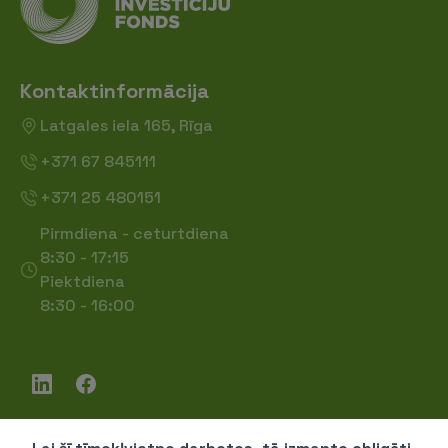
Kontaktinformācija
Latgales iela 165, Rīga
+371 67 845111
+371 25 480151
Pirmdiena - ceturtdiena
8:30 - 17:15
Piektdiena
8:30 - 16:00