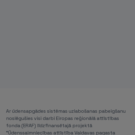
Ar ūdensapgādes sistēmas uzlabošanas pabeigšanu
noslēgušies visi darbi Eiropas reģionālā attīstības
fonda (ERAF) līdzfinansētajā projektā
“Ūdenssaimniecības attīstība Vaidavas pagasta