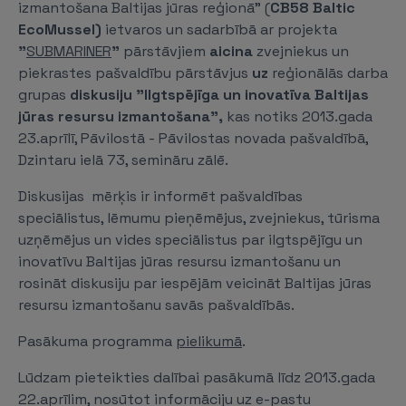
izmantošana Baltijas jūras reģionā” (
CB58 Baltic
EcoMussel)
ietvaros un sadarbībā ar projekta
"
SUBMARINER
"
pārstāvjiem
aicina
zvejniekus un
piekrastes pašvaldību pārstāvjus
uz
reģionālās darba
grupas
diskusiju "Ilgtspējīga un inovatīva Baltijas
jūras resursu izmantošana",
kas notiks 2013.gada
23.aprīlī, Pāvilostā - Pāvilostas novada pašvaldībā,
Dzintaru ielā 73, semināru zālē.
Diskusijas mērķis ir informēt pašvaldības
speciālistus, lēmumu pieņēmējus, zvejniekus, tūrisma
uzņēmējus un vides speciālistus par ilgtspējīgu un
inovatīvu Baltijas jūras resursu izmantošanu un
rosināt diskusiju par iespējām veicināt Baltijas jūras
resursu izmantošanu savās pašvaldībās.
Pasākuma programma
pielikumā
.
Lūdzam pieteikties dalībai pasākumā līdz 2013.gada
22.aprīlim, nosūtot informāciju uz e-pastu