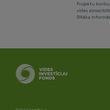
Projektu konkur
vides aizsardzī
Sīkāka informāc
Piekļūstamība