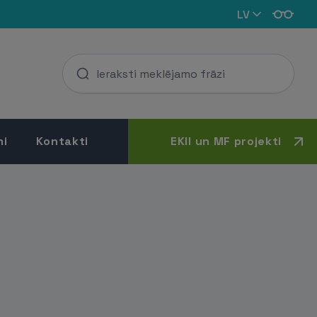
LV
mi
Kontakti
EKII un MF projekti