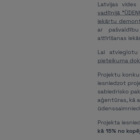
Latvijas vides
vadlīnijā "ŪDE
iekārtu demon
ar pašvaldīb
attīrīšanas iek
Lai atvieglot
pieteikuma do
Projektu konkur
iesniedzot proj
sabiedrisko pak
aģentūras, kā a
ūdenssaimniecī
Projekta iesnie
kā 15% no kopē