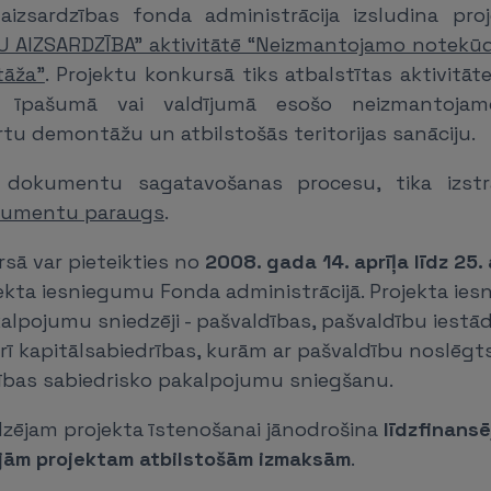
 aizsardzības fonda administrācija izsludina pr
ŅU AIZSARDZĪBA" aktivitātē “Neizmantojamo notekūd
tāža”
. Projektu konkursā tiks atbalstītas aktivitāte
u īpašumā vai valdījumā esošo neizmantoja
ārtu demontāžu un atbilstošās teritorijas sanāciju.
u dokumentu sagatavošanas procesu, tika izs
kumentu paraugs
.
sā var pieteikties no
2008. gada 14. aprīļa līdz 25. 
ekta iesniegumu Fonda administrācijā. Projekta iesn
alpojumu sniedzēji - pašvaldības, pašvaldību iestā
rī kapitālsabiedrības, kurām ar pašvaldību noslēgt
bas sabiedrisko pakalpojumu sniegšanu.
dzējam projekta īstenošanai jānodrošina
līdzfinans
jām projektam atbilstošām izmaksām
.