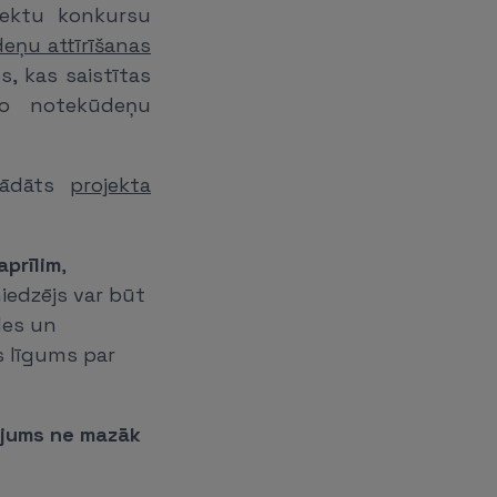
ojektu konkursu
eņu attīrīšanas
s, kas saistītas
mo notekūdeņu
trādāts
projekta
aprīlim
,
iedzējs var būt
des un
s līgums par
ējums ne mazāk