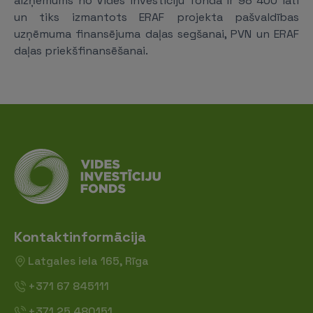
aizņēmums no Vides investīciju fonda ir 98 400 lati
un tiks izmantots ERAF projekta pašvaldības
uzņēmuma finansējuma daļas segšanai, PVN un ERAF
daļas priekšfinansēšanai.
Kontaktinformācija
Latgales iela 165, Rīga
+371 67 845111
+371 25 480151