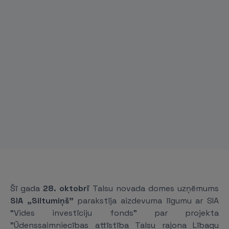
Šī gada
28. oktobrī
Talsu novada domes uzņēmums
SIA „Siltumiņš”
parakstīja aizdevuma līgumu ar SIA
“Vides investīciju fonds” par projekta
"Ūdenssaimniecības attīstība Talsu rajona Lībagu