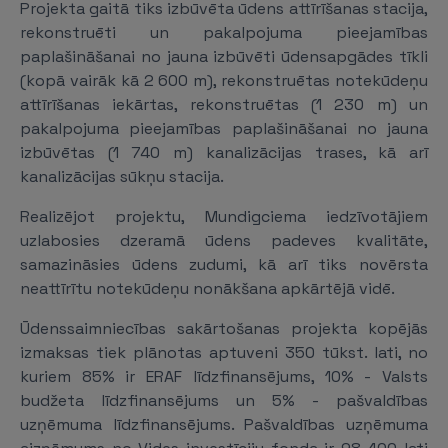
Projekta gaitā tiks izbūvēta ūdens attīrīšanas stacija,
rekonstruēti un pakalpojuma pieejamības
paplašināšanai no jauna izbūvēti ūdensapgādes tīkli
(kopā vairāk kā 2 600 m), rekonstruētas notekūdeņu
attīrīšanas iekārtas, rekonstruētas (1 230 m) un
pakalpojuma pieejamības paplašināšanai no jauna
izbūvētas (1 740 m) kanalizācijas trases, kā arī
kanalizācijas sūkņu stacija.
Realizējot projektu, Mundigciema iedzīvotājiem
uzlabosies dzeramā ūdens padeves kvalitāte,
samazināsies ūdens zudumi, kā arī tiks novērsta
neattīrītu notekūdeņu nonākšana apkārtējā vidē.
Ūdenssaimniecības sakārtošanas projekta kopējās
izmaksas tiek plānotas aptuveni 350 tūkst. lati, no
kuriem 85% ir ERAF līdzfinansējums, 10% - Valsts
budžeta līdzfinansējums un 5% - pašvaldības
uzņēmuma līdzfinansējums. Pašvaldības uzņēmuma