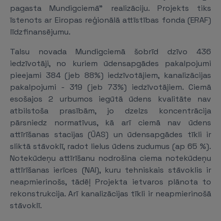
pagasta Mundigciemā" realizāciju. Projekts tiks
īstenots ar Eiropas reģionālā attīstības fonda (ERAF)
līdzfinansējumu.
Talsu novada Mundigciemā šobrīd dzīvo 436
iedzīvotāji, no kuriem ūdensapgādes pakalpojumi
pieejami 384 (jeb 88%) iedzīvotājiem, kanalizācijas
pakalpojumi - 319 (jeb 73%) iedzīvotājiem. Ciemā
esošajos 2 urbumos iegūtā ūdens kvalitāte nav
atbilstoša prasībām, jo dzelzs koncentrācija
pārsniedz normatīvus, kā arī ciemā nav ūdens
attīrīšanas stacijas (ŪAS) un ūdensapgādes tīkli ir
sliktā stāvoklī, radot lielus ūdens zudumus (ap 65 %).
Notekūdeņu attīrīšanu nodrošina ciema notekūdeņu
attīrīšanas ierīces (NAI), kuru tehniskais stāvoklis ir
neapmierinošs, tādēļ Projekta ietvaros plānota to
rekonstrukcija. Arī kanalizācijas tīkli ir neapmierinošā
stāvoklī.