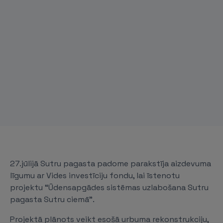
27.jūlijā Sutru pagasta padome parakstīja aizdevuma
līgumu ar Vides investīciju fondu, lai īstenotu
projektu “Ūdensapgādes sistēmas uzlabošana Sutru
pagasta Sutru ciemā”.
Projektā plānots veikt esošā urbuma rekonstrukciju,