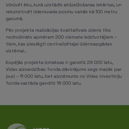
izbūvēt ēku, kurā uzstādīs atdzelžošanas iekārtas, un
rekonstruēt ūdensvada posmu vairāk kā 100 metru
garumā.
Pēc projekta realizācijas kvalitatīvais ūdens tiks
nodrošināts apmēram 200 ciemata iedzīvotājiem –
tiem, kas pieslēgti centralizētajai ūdensapgādes
sistēmai..
Kopējās projekta izmaksas ir gandrīz 29 000 latu,
Vides aizsardzības fonda dāvinājums segs mazāk par
pusi – 11 000 latu, bet aizņēmums no Vides investīciju
fonda sastāda gandrīz 18 000 latu.