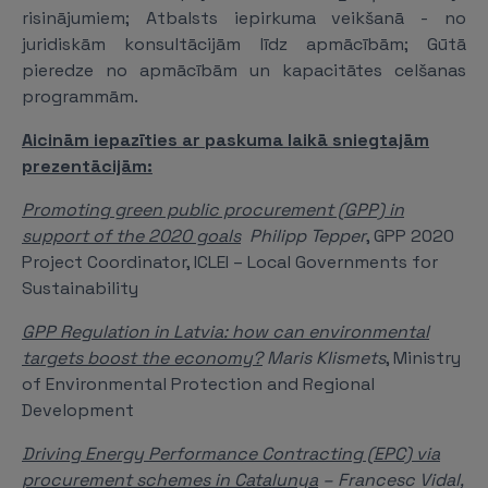
risinājumiem; Atbalsts iepirkuma veikšanā - no
juridiskām konsultācijām līdz apmācībām; Gūtā
pieredze no apmācībām un kapacitātes celšanas
programmām.
Aicinām iepazīties ar paskuma laikā sniegtajām
prezentācijām:
Promoting green public procurement (GPP) in
support of the 2020 goals
Philipp Tepper
, GPP 2020
Project Coordinator, ICLEI – Local Governments for
Sustainability
GPP Regulation in Latvia: how can environmental
targets boost the economy?
Maris Klismets
, Ministry
of Environmental Protection and Regional
Development
Driving Energy Performance Contracting (EPC) via
procurement schemes in Catalunya
– Francesc Vidal,