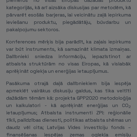
piemēros no visas Eiropas dažādās produktu
kategorijās, kā arī aizsāka diskusijas par metodēm, kā
pārvarēt esošās barjeras, lai veicinātu zaļā iepirkuma
ieviešanu produktu, piegādātāju, būvdarbu un
pakalpojumu sektoros.
Konferences mērķis bija parādīt, ka zaļais iepirkums
var būt instruments, kā samazināt klimata izmaiņas.
Dalībnieki sniedza informāciju, iepazīstinot ar
atbalsta struktūrām no visas Eiropas, kā vislabāk
aprēķināt oglekļa un enerģijas ietaupījumus.
Pasākuma otrajā daļā dalībniekiem bija iespēja
apmeklēt vairākus diskusiju galdus, kas tika veltīti
dažādām tēmām kā: projekta GPP2020 metodoloģija
un kalkulatori - kā aprēķināt enerģijas un CO
2
ietaupījumus; Atbalsta instrumenti ZPI: reģionālie
tīkli, palīdzības dienesti, politikas atbalsta shēmas un
daudz vēl cita; Latvijas Vides investīciju fonds –
finansēšanas iespējas zemas oglekļa emisiju