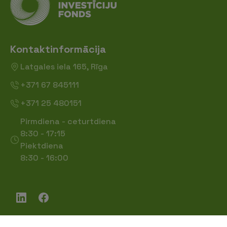
Kontaktinformācija
Latgales iela 165, Rīga
+371 67 845111
+371 25 480151
Pirmdiena - ceturtdiena
8:30 - 17:15
Piektdiena
8:30 - 16:00