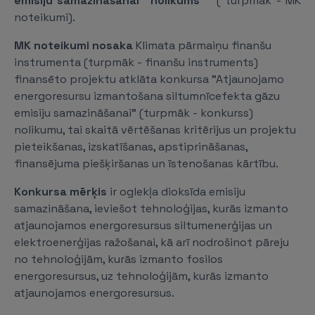
emisiju samazināšanai" nolikums""
( turpmāk - MK
noteikumi).
MK noteikumi nosaka
Klimata pārmaiņu finanšu
instrumenta (turpmāk - finanšu instruments)
finansēto projektu atklāta konkursa "Atjaunojamo
energoresursu izmantošana siltumnīcefekta gāzu
emisiju samazināšanai" (turpmāk - konkurss)
nolikumu, tai skaitā vērtēšanas kritērijus un projektu
pieteikšanas, izskatīšanas, apstiprināšanas,
finansējuma piešķiršanas un īstenošanas kārtību.
Konkursa mērķis
ir oglekļa dioksīda emisiju
samazināšana, ieviešot tehnoloģijas, kurās izmanto
atjaunojamos energoresursus siltumenerģijas un
elektroenerģijas ražošanai, kā arī nodrošinot pāreju
no tehnoloģijām, kurās izmanto fosilos
energoresursus, uz tehnoloģijām, kurās izmanto
atjaunojamos energoresursus.