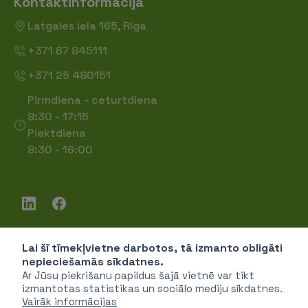
Kontaktinformācija
Latgales iela 165, Rīga
+371 67 845111
+371 25 480151
Pirmdiena - ceturtdiena
8:30 - 17:15
Piektdiena
8:30 - 16:00
Lai šī tīmekļvietne darbotos, tā izmanto obligāti
Piekļūstamība
nepieciešamās sīkdatnes.
Privātuma politika
Ar Jūsu piekrišanu papildus šajā vietnē var tikt
izmantotas statistikas un sociālo mediju sīkdatnes.
Vairāk informācijas