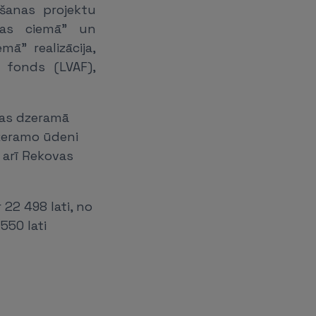
šanas projektu
ovas ciemā" un
ā" realizācija,
s fonds (LVAF),
ītas dzeramā
dzeramo ūdeni
 arī Rekovas
22 498 lati, no
550 lati