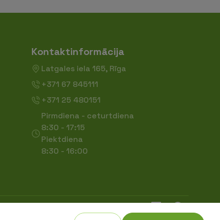
Kontaktinformācija
Latgales iela 165, Rīga
+371 67 845111
+371 25 480151
Pirmdiena - ceturtdiena
8:30 - 17:15
Piektdiena
8:30 - 16:00