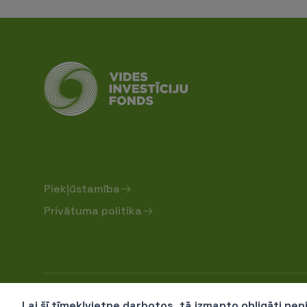
Piekļūstamība
Privātuma politika
Sabiedrība ar ierobežotu atbildību "Vides investīc
Lai šī tīmekļvietne darbotos, tā izmanto obligāti ne