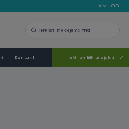
LV
mi
Kontakti
EKII un MF projekti