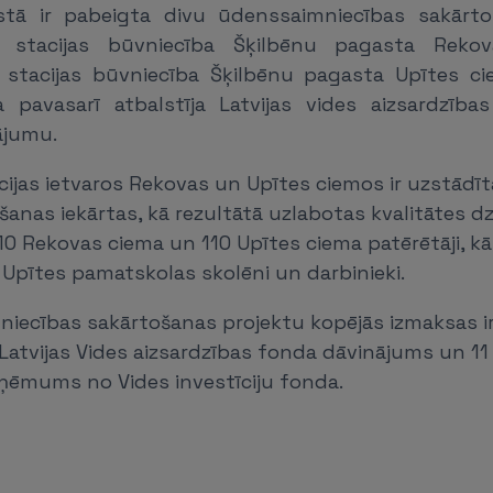
stā ir pabeigta divu ūdenssaimniecības sakārto
s stacijas būvniecība Šķilbēnu pagasta Rek
 stacijas būvniecība Šķilbēnu pagasta Upītes ciem
pavasarī atbalstīja Latvijas vides aizsardzība
ājumu.
ācijas ietvaros Rekovas un Upītes ciemos ir uzstād
anas iekārtas, kā rezultātā uzlabotas kvalitātes 
 Rekovas ciema un 110 Upītes ciema patērētāji, kā
Upītes pamatskolas skolēni un darbinieki.
ecības sakārtošanas projektu kopējās izmaksas ir 
r Latvijas Vides aizsardzības fonda dāvinājums un 11 
zņēmums no Vides investīciju fonda.