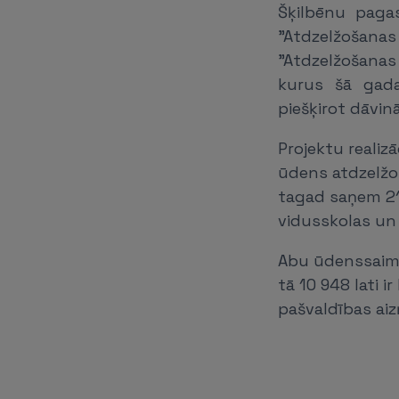
Šķilbēnu paga
"Atdzelžošana
"Atdzelžošanas
kurus šā gada 
piešķirot dāvin
Projektu realiz
ūdens atdzelžoš
tagad saņem 210
vidusskolas un 
Abu ūdenssaimni
tā 10 948 lati i
pašvaldības ai