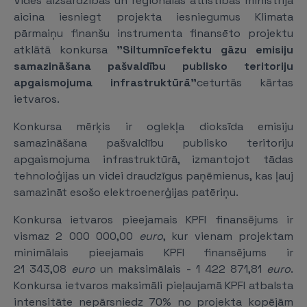
Vides aizsardzības un reģionālās attīstības ministrija
aicina iesniegt projekta iesniegumus Klimata
pārmaiņu finanšu instrumenta finansēto projektu
atklātā konkursa
"Siltumnīcefektu gāzu emisiju
samazināšana pašvaldību publisko teritoriju
apgaismojuma infrastruktūrā"
ceturtās kārtas
ietvaros.
Konkursa mērķis
ir oglekļa dioksīda emisiju
samazināšana pašvaldību publisko teritoriju
apgaismojuma infrastruktūrā, izmantojot tādas
tehnoloģijas un videi draudzīgus paņēmienus, kas ļauj
samazināt esošo elektroenerģijas patēriņu.
Konkursa ietvaros pieejamais KPFI finansējums
ir
vismaz 2 000 000,00
euro
, kur vienam projektam
minimālais pieejamais KPFI finansējums ir
21 343,08
euro
un maksimālais - 1 422 871,81
euro
.
Konkursa ietvaros maksimāli pieļaujamā KPFI atbalsta
intensitāte nepārsniedz 70% no projekta kopējām