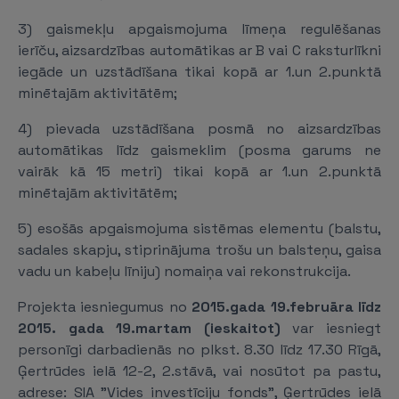
3) gaismekļu apgaismojuma līmeņa regulēšanas
ierīču, aizsardzības automātikas ar B vai C raksturlīkni
iegāde un uzstādīšana tikai kopā ar 1.un 2.punktā
minētajām aktivitātēm;
4) pievada uzstādīšana posmā no aizsardzības
automātikas līdz gaismeklim (posma garums ne
vairāk kā 15 metri) tikai kopā ar 1.un 2.punktā
minētajām aktivitātēm;
5) esošās apgaismojuma sistēmas elementu (balstu,
sadales skapju, stiprinājuma trošu un balsteņu, gaisa
vadu un kabeļu līniju) nomaiņa vai rekonstrukcija.
Projekta iesniegumus no
2015.gada 19.februāra līdz
2015. gada 19.martam (ieskaitot)
var iesniegt
personīgi darbadienās no plkst. 8.30 līdz 17.30 Rīgā,
Ģertrūdes ielā 12-2, 2.stāvā, vai nosūtot pa pastu,
adrese: SIA "Vides investīciju fonds", Ģertrūdes ielā