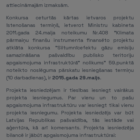
attiecināmajām izmaksām.
Konkursa ceturtās kārtas ietvaros projektu
īstenošanas termiņš, ietverot Ministru kabineta
2011.gada 24.maija noteikumu Nr.408 "Klimata
pārmaiņu finanšu instrumenta finansēto projektu
atklāta konkursa "Siltumnīcefektu gāzu emisiju
samazināšana pašvaldību publisko teritoriju
apgaismojuma infrastruktūrā" nolikums" 59.punktā
noteikto noslēguma pārskatu iesniegšanas termiņu
(10 darbadienas), ir
2015.gada 29.maijs
.
Projekta iesniedzējam ir tiesības iesniegt vairākus
projekta iesniegumus. Par vienu un to pašu
apgaismojuma infrastruktūru var iesniegt tikai vienu
projekta iesniegumu. Projekta iesniedzējs var būt
Latvijas Republikas pašvaldība, tās iestāde vai
aģentūra, kā arī komersants. Projekta iesniedzēja
bilancē ir jābūt apgaismojuma infrastruktūrai: