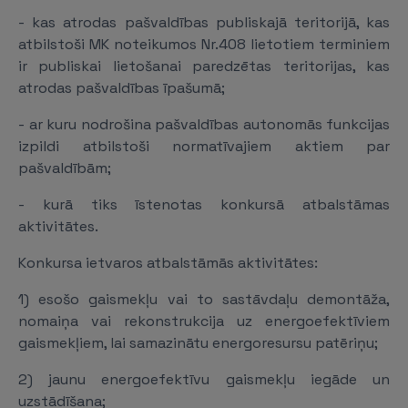
- kas atrodas pašvaldības publiskajā teritorijā, kas
atbilstoši MK noteikumos Nr.408 lietotiem terminiem
ir publiskai lietošanai paredzētas teritorijas, kas
atrodas pašvaldības īpašumā;
- ar kuru nodrošina pašvaldības autonomās funkcijas
izpildi atbilstoši normatīvajiem aktiem par
pašvaldībām;
- kurā tiks īstenotas konkursā atbalstāmas
aktivitātes.
Konkursa ietvaros atbalstāmās aktivitātes:
1) esošo gaismekļu vai to sastāvdaļu demontāža,
nomaiņa vai rekonstrukcija uz energoefektīviem
gaismekļiem, lai samazinātu energoresursu patēriņu;
2) jaunu energoefektīvu gaismekļu iegāde un
uzstādīšana;