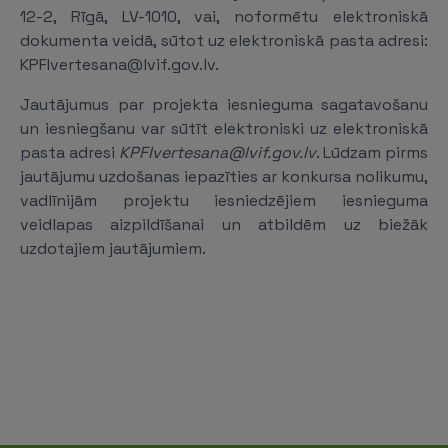
12-2, Rīgā, LV-1010, vai, noformētu elektroniskā
dokumenta veidā, sūtot uz elektroniskā pasta adresi:
KPFIvertesana@lvif.gov.lv.
Jautājumus par projekta iesnieguma sagatavošanu
un iesniegšanu var sūtīt elektroniski uz elektroniskā
pasta adresi
KPFIvertesana@lvif.gov.lv
. Lūdzam pirms
jautājumu uzdošanas iepazīties ar konkursa nolikumu,
vadlīnijām projektu iesniedzējiem iesnieguma
veidlapas aizpildīšanai un atbildēm uz biežāk
uzdotajiem jautājumiem.