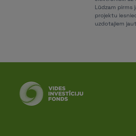
Lūdzam pirms j
projektu iesnie
uzdotajiem jau