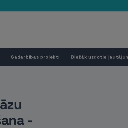
Sadarbības projekti
Biežāk uzdotie jautāju
gāzu
ana -