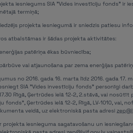
jekta iesniegums SIA "Vides investīciju fonds" ir ie
nētajā termiņā;
niedzējs projekta iesniegumā ir sniedzis patiesu info
os atbalstāmas ir šādas projekta aktivitātes:
enerģijas patēriņa ēkas būvniecība;
pārbūve vai atjaunošana par zema enerģijas patēriņ
gumus no 2016. gada 16. marta līdz 2016. gada 17. m
 iesniegt SIA "Vides investīciju fonds" personīgi da
 17.30 Rīgā, Ģertrūdes ielā 12-2, 2.stāvā, vai nosūtīt
ju fonds", Ģertrūdes ielā 12-2, Rīgā, LV-1010, vai, 
okumenta veidā, uz elektroniskā pasta adresi
zep@lv
 projekta iesnieguma sagatavošanu un iesniegšanu
 elektroniskā pasta adresi
zep@lvif.gov.lv
vai
pasts@