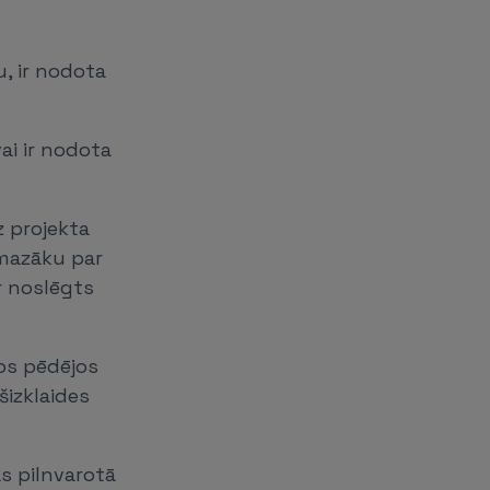
, ir nodota
ai ir nodota
z projekta
 mazāku par
r noslēgts
vos pēdējos
šizklaides
ās pilnvarotā