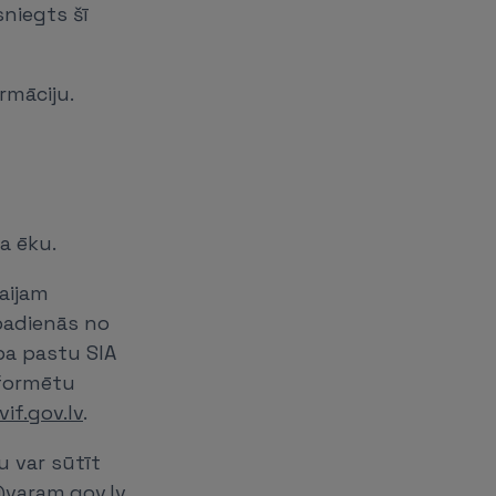
sniegts šī
rmāciju.
a ēku.
aijam
rbadienās no
 pa pastu SIA
noformētu
if.gov.lv
.
 var sūtīt
varam.gov.lv
.