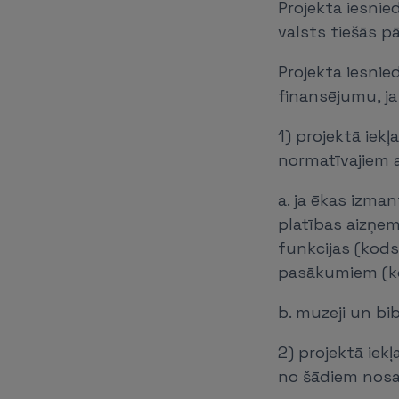
Projekta iesnie
valsts tiešās p
Projekta iesnie
finansējumu, ja
1) projektā iek
normatīvajiem a
a. ja ēkas izma
platības aizņem
funkcijas (kods
pasākumiem (ko
b. muzeji un bi
2) projektā iek
no šādiem nosa