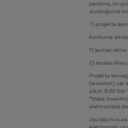
persona, un pro
sludinājumā mi
7) projekta ies
Konkursa ietvar
1) jaunas zema 
2) esošas ēkas 
Projekta iesnie
(ieskaitot) var
plkst. 8.30 līdz
"Vides investīci
elektroniskā d
Jautājumus par
elektroniski uz