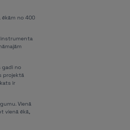
ņa ēkām no 400
s instrumenta
cināmajām
s gadi no
s projektā
ats ir
iegumu. Vienā
t vienā ēkā,