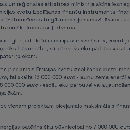
as un reģionālās attīstības ministrija aicina iesnie
isijas kvotu izsolīšanas finanšu instrumenta fina
sa "Siltumnīcefektu gāzu emisiju samazināšana - ze
(turpmāk - konkurss) ietvaros.
s
ir oglekļa dioksīda emisiju samazināšana, veicot 
iņa ēku būvniecību, kā arī esošu ēku pārbūvi vai at
 patēriņa ēkām.
ros pieejamais Emisijas kvotu izsolīšanas instrume
uro
, tai skaitā 15 000 000
euro
- jaunu zema enerģija
 8 000 000
euro
- esošu ēku pārbūvei vai atjaunoša
iņa ēkām
.
ros vienam projektam pieejamais maksimālais fina
nerģijas patēriņa ēku būvniecībai no 7 000 000
eur