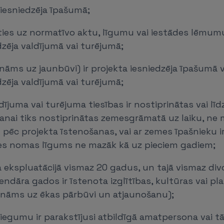
a iesniedzēja īpašumā;
ties uz normatīvo aktu, līgumu vai iestādes lēmumu
dzēja valdījumā vai turējumā;
ināms uz jaunbūvi) ir projekta iesniedzēja īpašumā v
dzēja valdījumā vai turējumā;
dījuma vai turējuma tiesības ir nostiprinātas vai līd
anai tiks nostiprinātas zemesgrāmatā uz laiku, ne
pēc projekta īstenošanas, vai ar zemes īpašnieku i
es nomas līgums ne mazāk kā uz pieciem gadiem;
a ekspluatācijā vismaz 20 gadus, un tajā vismaz di
endāra gados ir īstenota izglītības, kultūras vai pla
cināms uz ēkas pārbūvi un atjaunošanu);
niegumu ir parakstījusi atbildīgā amatpersona vai t