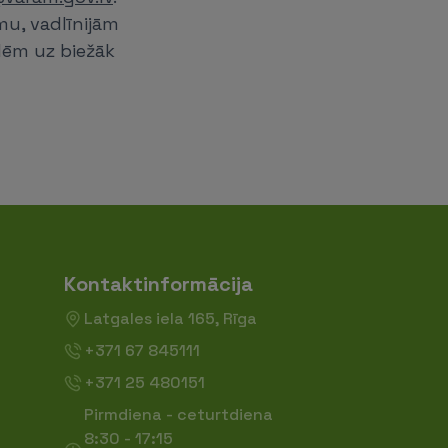
u, vadlīnijām
dēm uz biežāk
Kontaktinformācija
Latgales iela 165, Rīga
+371 67 845111
+371 25 480151
Pirmdiena - ceturtdiena
8:30 - 17:15