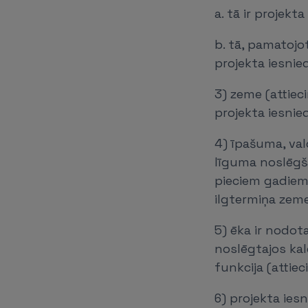
a. tā ir projekt
b. tā, pamatojo
projekta iesnie
3) zeme (attiec
projekta iesnie
4) īpašuma, val
līguma noslēgš
pieciem gadiem 
ilgtermiņa zem
5) ēka ir nodot
noslēgtajos kal
funkcija (attie
6) projekta ies