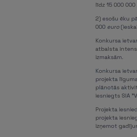
līdz 15 000 000
2) esošu ēku pā
000
euro
(ieska
Konkursa ietvar
atbalsta inten
izmaksām.
Konkursa ietvar
projekta līguma
plānotās aktivi
iesniegts SIA "V
Projekta iesnie
projekta iesnie
izņemot gadījum