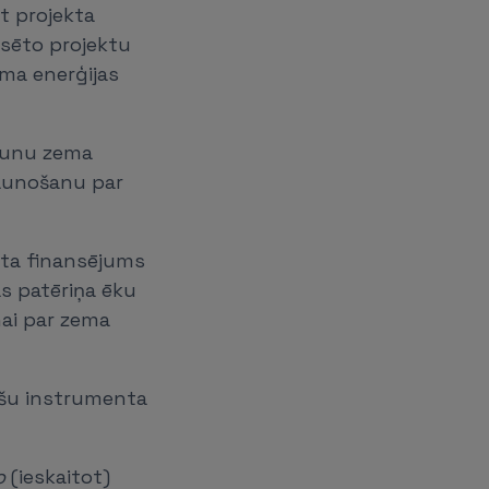
gt projekta
nsēto projektu
ma enerģijas
jaunu zema
jaunošanu par
nta finansējums
s patēriņa ēku
nai par zema
nšu instrumenta
o
(ieskaitot)