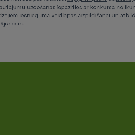
autājumu uzdošanas iepazīties ar konkursa nolikum
dzējiem iesnieguma veidlapas aizpildīšanai un atbil
tājumiem.