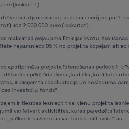
euro
(ieskaitot);
rbūvei vai atjaunošanai par zema enerģijas patēri
itot) līdz 2 000 000
euro
(ieskaitot)
.
os maksimāli pieļaujamā Emisijas kvotu izsolīšana
sitāte nepārsniedz 85 % no projekta kopējām attie
os apstiprināta projekta īstenošanas periods ir trī
 stāšanās spēkā līdz dienai, kad ēka, kurā īstenota
tātes, ir pieņemta ekspluatācijā un noslēguma pārsk
ides investīciju fonds".
dzējam ir tiesības iesniegt tikai vienu projekta iesn
gumā var ietvert aktivitātes, kuras paredzēts īsteno
u, ja ēkas ir savienotas vai funkcionāli saistītas.