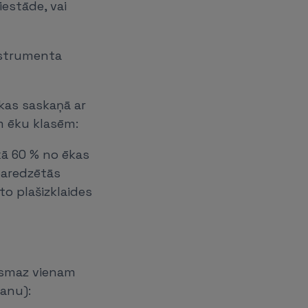
iestāde, vai
instrumenta
 kas saskaņā ar
m ēku klasēm:
kā 60 % no ēkas
 paredzētās
o plašizklaides
vismaz vienam
anu):