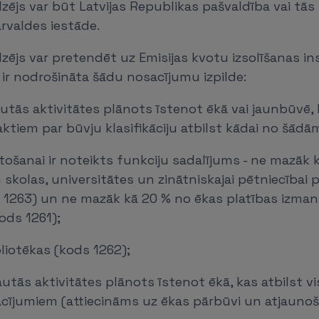
dzējs var būt Latvijas Republikas pašvaldība vai tās 
ārvaldes iestāde.
dzējs var pretendēt uz Emisijas kvotu izsolīšanas 
 ir nodrošināta šādu nosacījumu izpilde:
ļautās aktivitātes plānots īstenot ēkā vai jaunbūvē,
ktiem par būvju klasifikāciju atbilst kādai no šādā
ntošanai ir noteikts funkciju sadalījums - ne mazāk 
 skolas, universitātes un zinātniskajai pētniecībai
 1263) un ne mazāk kā 20 % no ēkas platības izmant
ds 1261);
bliotēkas (kods 1262);
ļautās aktivitātes plānots īstenot ēkā, kas atbilst 
cījumiem (attiecināms uz ēkas pārbūvi un atjaunoš