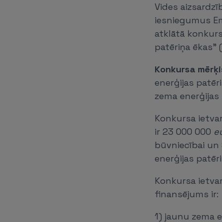
Vides aizsardzīb
iesniegumus Em
atklātā konkur
patēriņa ēkas" 
Konkursa mērķi
enerģijas patēr
zema enerģijas
Konkursa ietva
ir 23 000 000
e
būvniecībai un
enerģijas patēr
Konkursa ietva
finansējums ir:
1) jaunu zema e