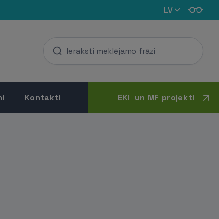
LV
mi
Kontakti
EKII un MF projekti