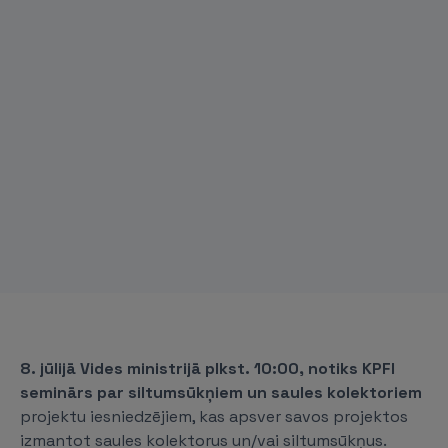
8. jūlijā Vides ministrijā plkst. 10:00, notiks KPFI
seminārs par siltumsūkņiem un saules kolektoriem
projektu iesniedzējiem, kas apsver savos projektos
izmantot saules kolektorus un/vai siltumsūkņus.