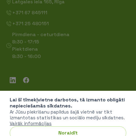
Latgales iela 165, Rīga
+371 67 845111
+371 25 480151
Pirmdiena - ceturtdiena
8:30 - 17:15
Piektdiena
8:30 - 16:00
Lai šī tīmekļvietne darbotos, tā izmanto obligāti
Piekļūstamība
nepieciešamās sīkdatnes.
Privātuma politika
Ar Jūsu piekrišanu papildus šajā vietnē var tikt
izmantotas statistikas un sociālo mediju sīkdatnes.
Vairāk informācijas
Noraidīt