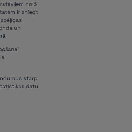
ārstāvjiem no 5
tātēm ir sniegt
tspējīgas
 Fonda un
nā.
opošanai
ja
randumus starp
atistikas datu