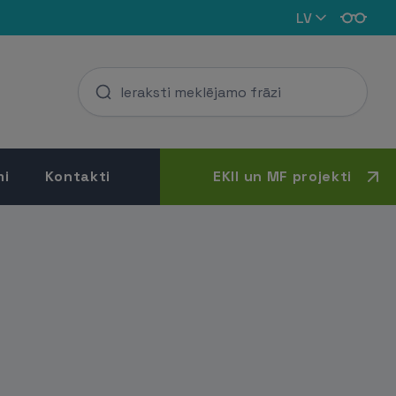
LV
mi
Kontakti
EKII un MF projekti