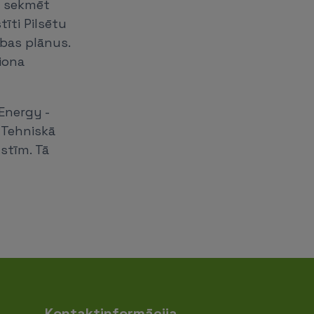
ir sekmēt
tīti Pilsētu
ības plānus.
ģiona
Energy -
s Tehniskā
lstīm. Tā
Kontaktinformācija