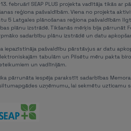
– 13. februārī SEAP PLUS projekta vadītāja tikās ar p
anas reģiona pašvaldībām. Viena no projekta aktivi
stu 5 Latgales plānošanas reģiona pašvaldībām Ilg
ības plānu izstrādē. Tikšanās mērķis bija pārrunāt
rpmāko sadarbību plānu izstrādē un datu apkopša
ja iepazīstināja pašvaldību pārstāvjus ar datu apk
lektroniskajām tabulām un Pilsētu mēru pakta biro
ieteikumiem un vadlīnijām.
 tika pārrunāta iespēja parakstīt sadarbības Memo
siltumapgādes uzņēmumu, lai sekmētu uzticamu st