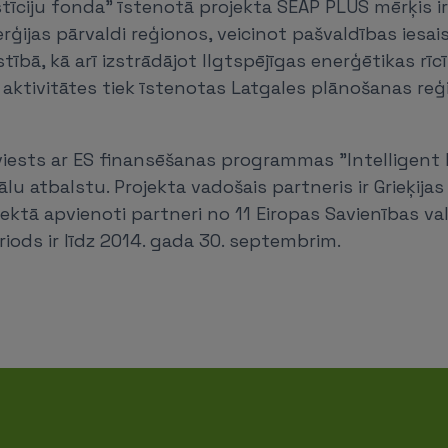
stīciju fonda” īstenotā projekta SEAP PLUS mērķis 
rģijas pārvaldi reģionos, veicinot pašvaldības iesais
ībā, kā arī izstrādājot Ilgtspējīgas enerģētikas rīc
a aktivitātes tiek īstenotas Latgales plānošanas re
eviests ar ES finansēšanas programmas "Intelligent 
lu atbalstu. Projekta vadošais partneris ir Grieķija
ektā apvienoti partneri no 11 Eiropas Savienības va
iods ir līdz 2014. gada 30. septembrim.