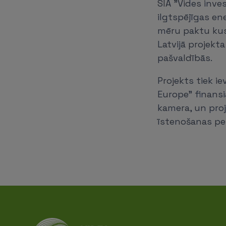
SIA "Vides inve
ilgtspējīgas ene
mēru paktu kust
Latvijā projekt
pašvaldībās.
Projekts tiek i
Europe" finansiā
kamera, un proj
īstenošanas per