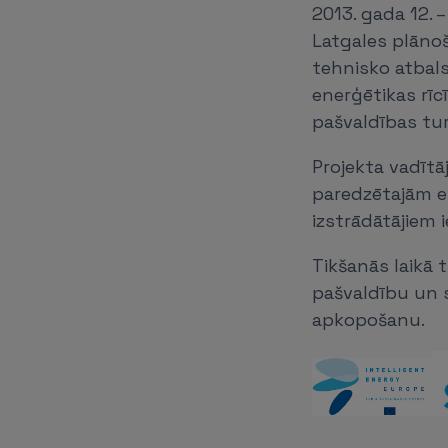
2013. gada 12. 
Latgales plānoš
tehnisko atbal
enerģētikas rīc
pašvaldības tu
Projekta vadītā
paredzētajām e
izstrādātājiem 
Tikšanās laikā
pašvaldību un 
apkopošanu.