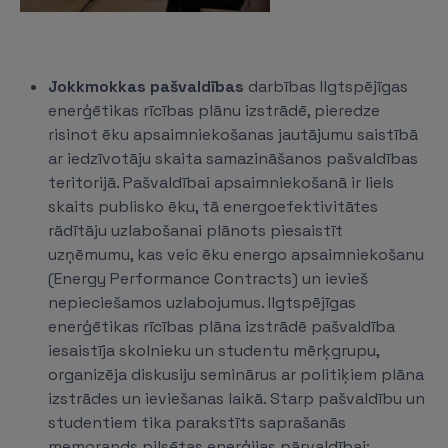
Jokkmokkas pašvaldības
darbības Ilgtspējīgas
enerģētikas rīcības plānu izstrādē, pieredze
risinot ēku apsaimniekošanas jautājumu saistībā
ar iedzīvotāju skaita samazināšanos pašvaldības
teritorijā. Pašvaldībai apsaimniekošanā ir liels
skaits publisko ēku, tā energoefektivitātes
rādītāju uzlabošanai plānots piesaistīt
uzņēmumu, kas veic ēku energo apsaimniekošanu
(Energy Performance Contracts) un ievieš
nepieciešamos uzlabojumus. Ilgtspējīgas
enerģētikas rīcības plāna izstrādē pašvaldība
iesaistīja skolnieku un studentu mērķgrupu,
organizēja diskusiju seminārus ar politiķiem plāna
izstrādes un ieviešanas laikā. Starp pašvaldību un
studentiem tika parakstīts saprašanās
memorands pilsētas enerģijas pārvaldībai;