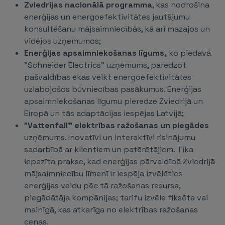
Zviedrijas nacionālā programma
, kas nodrošina
enerģijas un energoefektivitātes jautājumu
konsultēšanu mājsaimniecībās, kā arī mazajos un
vidējos uzņēmumos;
Enerģijas apsaimniekošanas līgums,
ko piedāvā
"Schneider Electrics" uzņēmums, paredzot
pašvaldības ēkās veikt energoefektivitātes
uzlabojošos būvniecības pasākumus. Enerģijas
apsaimniekošanas līgumu pieredze Zviedrijā un
Eiropā un tās adaptācijas iespējas Latvijā;
"
Vattenfall" elektrības ražošanas un piegādes
uzņēmums. Inovatīvi un interaktīvi risinājumu
sadarbībā ar klientiem un patērētājiem. Tika
iepazīta prakse, kad enerģijas pārvaldībā Zviedrijā
mājsaimniecību līmenī ir iespēja izvēlēties
enerģijas veidu pēc tā ražošanas resursa,
piegādātāja kompānijas; tarifu izvēle fiksēta vai
mainīgā, kas atkarīga no elektrības ražošanas
cenas.