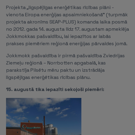
Projekta „Ilgspējīgas enerģētikas rīcības plāni -
vienota Eiropa enerģijas apsaimniekošanā” (turpmāk
projekta akronīms SEAP-PLUS) komanda laika posmā
no 2012. gada 14. augusta līdz 17. augustam apmeklēja
Jokkmokkas pašvaldību, lai iepazītos ar labās
prakses piemēriem reģionā enerģijas pārvaldes jomā.
Jokkmokk pašvaldība ir pirmā pašvaldība Zviedrijas
Ziemeļu reģionā – Norrbotten apgabalā, kas
parakstīja Pilsētu mēru paktu un izstrādāja
Ilgspējīgas enerģētikas rīcības plānu.
15. augustā tika iepazīti sekojoši piemēri: