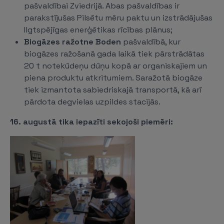
pašvaldībai Zviedrijā. Abas pašvaldības ir
parakstījušas Pilsētu mēru paktu un izstrādājušas
Ilgtspējīgas enerģētikas rīcības plānus;
Biogāzes ražotne Boden
pašvaldībā, kur
biogāzes ražošanā gada laikā tiek pārstrādātas
20 t notekūdeņu dūņu kopā ar organiskajiem un
piena produktu atkritumiem. Saražotā biogāze
tiek izmantota sabiedriskajā transportā, kā arī
pārdota degvielas uzpildes stacijās.
16. augustā tika iepazīti sekojoši piemēri: