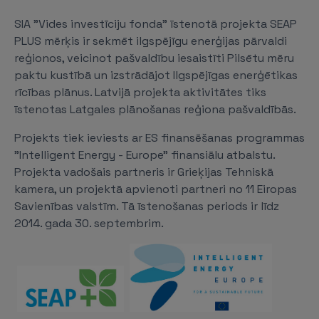
SIA "Vides investīciju fonda” īstenotā projekta SEAP
PLUS mērķis ir sekmēt ilgspējīgu enerģijas pārvaldi
reģionos, veicinot pašvaldību iesaistīti Pilsētu mēru
paktu kustībā un izstrādājot Ilgspējīgas enerģētikas
rīcības plānus. Latvijā projekta aktivitātes tiks
īstenotas Latgales plānošanas reģiona pašvaldībās.
Projekts tiek ieviests ar ES finansēšanas programmas
"Intelligent Energy - Europe" finansiālu atbalstu.
Projekta vadošais partneris ir Grieķijas Tehniskā
kamera, un projektā apvienoti partneri no 11 Eiropas
Savienības valstīm. Tā īstenošanas periods ir līdz
2014. gada 30. septembrim.