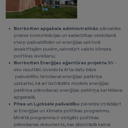
Norrbotten apgabala administratīvās
pārvaldes
prakse komunikācijas un sadarbības veidošanā
starp pašvaldībām un enerģijas sektorā
iesaistītajām pusēm, sekmējot valsts klimata
politikas ieviešanu;
Norrbotten Enerģijas aģentūras projekta
NV -
eko rezultāti. Izveidota ērta datu bāze
pašvaldību lietošanai enerģijas patēriņa
uzskaitei, kā arī izstrādāts modelis enerģijas
patēriņa plānošanai; enerģijas patēriņa kartēšana
apgabalā;
Pitea un Lycksele pašvaldību
pieredze strādājot
ar Enerģijas un klimata politikas programmu.
Minētā programma ir obligāts politikas
plānošanas dokuments, kas jāizstrādā katrai