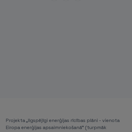
Projekta „Ilgspējīgi enerģijas rīcības plāni - vienota
Eiropa enerģijas apsaimniekošanā” (turpmāk