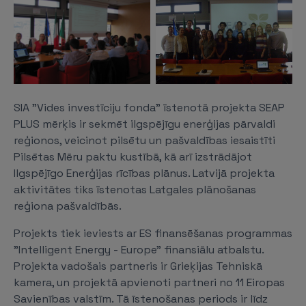
SIA "Vides investīciju fonda” īstenotā projekta SEAP
PLUS mērķis ir sekmēt ilgspējīgu enerģijas pārvaldi
reģionos, veicinot pilsētu un pašvaldības iesaistīti
Pilsētas Mēru paktu kustībā, kā arī izstrādājot
Ilgspējīgo Enerģijas rīcības plānus. Latvijā projekta
aktivitātes tiks īstenotas Latgales plānošanas
reģiona pašvaldībās.
Projekts tiek ieviests ar ES finansēšanas programmas
"Intelligent Energy - Europe" finansiālu atbalstu.
Projekta vadošais partneris ir Grieķijas Tehniskā
kamera, un projektā apvienoti partneri no 11 Eiropas
Savienības valstīm. Tā īstenošanas periods ir līdz