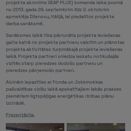
projekta akronīms SEAP PLUS) komanda laika posmā
no 2013. gada 29. septembrim līdz 2. oktobrim
apmeklēja Dženovu, Itālijā, lai piedalītos projekta
darba sanāksmē.
Sanāksmes laikā tika pārrunāta projekta ieviešanas
gaita katrā no projekta partneru valstīm un plānotas
projekta aktivitātes turpmākajā projekta ieviešanas
laikā. Projekta partneri sniedza ieskatu notikušajās
vizītēs starp pieredzes dodošo partneru un
pieredzes pārņemošo partneri.
Aicinām iepazīties ar Fonda un Jokkmokkas
pašvaldības vizīšu laikā apskatītajiem labās prakses
piemēriem Ilgtspējīgas enerģētikas rīcības plānu
izstrādē.
Prezentācija
.