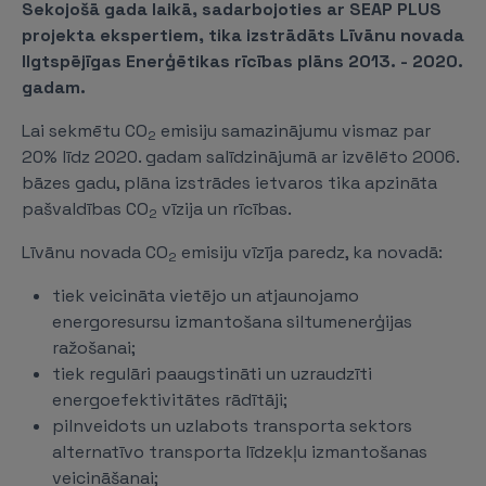
Sekojošā gada laikā, sadarbojoties ar SEAP PLUS
projekta ekspertiem, tika izstrādāts Līvānu novada
Ilgtspējīgas Enerģētikas rīcības plāns 2013. - 2020.
gadam.
Lai sekmētu CO
emisiju samazinājumu vismaz par
2
20% līdz 2020. gadam salīdzinājumā ar izvēlēto 2006.
bāzes gadu, plāna izstrādes ietvaros tika apzināta
pašvaldības CO
vīzija un rīcības.
2
Līvānu novada CO
emisiju vīzīja paredz, ka novadā:
2
tiek veicināta vietējo un atjaunojamo
energoresursu izmantošana siltumenerģijas
ražošanai;
tiek regulāri paaugstināti un uzraudzīti
energoefektivitātes rādītāji;
pilnveidots un uzlabots transporta sektors
alternatīvo transporta līdzekļu izmantošanas
veicināšanai;