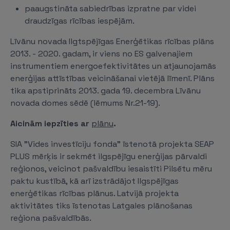
paaugstināta sabiedrības izpratne par videi
draudzīgas rīcības iespējām.
Līvānu novada Ilgtspējīgas Enerģētikas rīcības plāns
2013. - 2020. gadam, ir viens no ES galvenajiem
instrumentiem energoefektivitātes un atjaunojamās
enerģijas attīstības veicināšanai vietējā līmenī. Plāns
tika apstiprināts 2013. gada 19. decembra Līvānu
novada domes sēdē (lēmums Nr.21-19).
Aicinām iepzīties ar
plānu
.
SIA "Vides investīciju fonda” īstenotā projekta SEAP
PLUS mērķis ir sekmēt ilgspējīgu enerģijas pārvaldi
reģionos, veicinot pašvaldību iesaistīti Pilsētu mēru
paktu kustībā, kā arī izstrādājot Ilgspējīgas
enerģētikas rīcības plānus. Latvijā projekta
aktivitātes tiks īstenotas Latgales plānošanas
reģiona pašvaldībās.