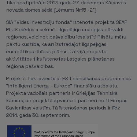
tika apstiprināts 2013. gada 27. decembra Kārsavas
novada domes sēdē (Lēmums Nr.15 -21).
SIA "Vides investīciju fonda” īstenotā projekta SEAP
PLUS mērķis ir sekmēt ilgspējīgu enerģijas pārvaldi
reģionos, veicinot pašvaldību iesaistīti Pilsētu mēru
paktu kustībā, kā arī izstrādājot Ilgspējīgas
enerģētikas rīcības plānus. Latvijā projekta
aktivitātes tiks īstenotas Latgales plānošanas
reģiona pašvaldībās.
Projekts tiek ieviests ar ES finansēšanas programmas
"Intelligent Energy - Europe" finansiālu atbalstu.
Projekta vadošais partneris ir Grieķijas Tehniskā
kamera, un projektā apvienoti partneri no 11 Eiropas
Savienības valstīm. Tā īstenošanas periods ir līdz
2014. gada 30. septembrim.