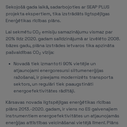
Sekojošā gada laikā, sadarbojoties ar SEAP PLUS
projekta ekspertiem, tika izstrādāts Ilgtspējīgas
Enerģētikas rīcības plāns.
Lai sekmētu CO
emisiju samazinājumu vismaz par
2
20% līdz 2020. gadam salīdzinājumā ar izvēlēto 2008.
bāzes gadu, plāna izstrādes ietvaros tika apzināta
pašvaldības CO
vīzija:
2
Novadā tiek izmantoti 90% vietējie un
atjaunojami energoresursi siltumenerģijas
ražošanai, ir pieejams modernizēts transporta
sektors, un regulāri tiek paaugstināti
energoefektivitātes rādītāji.
Kārsavas novada ilgtspējīgas enerģētikas rīcības
plāns 2013.-2020. gadam, ir viens no ES galvenajiem
instrumentiem energoefektivitātes un atjaunojamās
enerģijas attīstības veicināšanai vietējā līmenī. Plāns