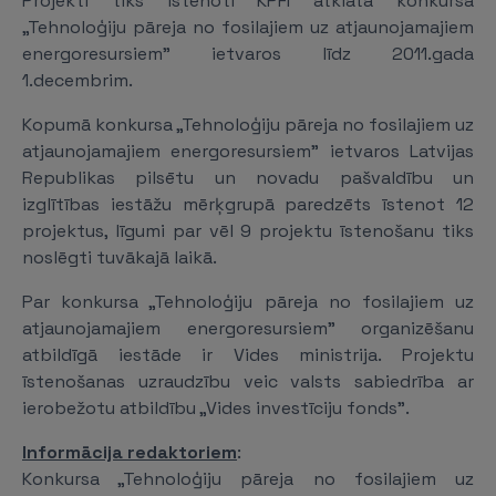
Projekti tiks īstenoti KPFI atklātā konkursa
„Tehnoloģiju pāreja no fosilajiem uz atjaunojamajiem
energoresursiem" ietvaros līdz 2011.gada
1.decembrim.
Kopumā konkursa „Tehnoloģiju pāreja no fosilajiem uz
atjaunojamajiem energoresursiem" ietvaros Latvijas
Republikas pilsētu un novadu pašvaldību un
izglītības iestāžu mērķgrupā paredzēts īstenot 12
projektus, līgumi par vēl 9 projektu īstenošanu tiks
noslēgti tuvākajā laikā.
Par konkursa „Tehnoloģiju pāreja no fosilajiem uz
atjaunojamajiem energoresursiem" organizēšanu
atbildīgā iestāde ir Vides ministrija. Projektu
īstenošanas uzraudzību veic valsts sabiedrība ar
ierobežotu atbildību „Vides investīciju fonds".
Informācija redaktoriem
:
Konkursa „Tehnoloģiju pāreja no fosilajiem uz