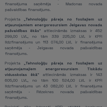
finansējuma saņēmēja - Madonas novada
pašvaldības finansējums.
Projekta „
Tehnoloģiju pāreja no fosilajiem uz
atjaunojamiem energoresursiem Jelgavas novada
pašvaldības ēkās
" attiecināmās izmaksas ir 452
299,00 LVL, no tām 339 225,00 LVL ir KPFI
līdzfinansējums un 113 074,00 LVL ir finansējuma
saņēmēja - Jelgavas novada pašvaldības
finansējums.
Projekta „
Tehnoloģiju pāreja no fosilajiem uz
atjaunojamajiem energoresursiem Tiskādu
vidusskolas ēkā
" attiecināmās izmaksas ir 143
605,00 LVL, no tām 100 524,00 LVL ir KPFI
līdzfinansējums un 43 082,00 LVL ir finansējuma
saņēmēja - Rēzeknes novada pašvaldības
finansējums.