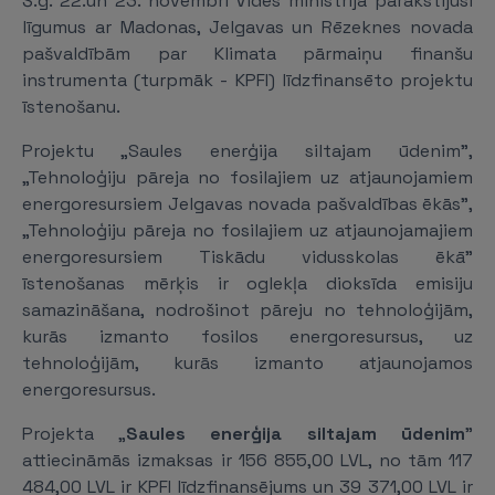
Š.g. 22.un 23. novembrī Vides ministrija parakstījusi
līgumus ar Madonas, Jelgavas un Rēzeknes novada
pašvaldībām par Klimata pārmaiņu finanšu
instrumenta (turpmāk - KPFI) līdzfinansēto projektu
īstenošanu.
Projektu „Saules enerģija siltajam ūdenim",
„Tehnoloģiju pāreja no fosilajiem uz atjaunojamiem
energoresursiem Jelgavas novada pašvaldības ēkās",
„Tehnoloģiju pāreja no fosilajiem uz atjaunojamajiem
energoresursiem Tiskādu vidusskolas ēkā"
īstenošanas mērķis ir oglekļa dioksīda emisiju
samazināšana, nodrošinot pāreju no tehnoloģijām,
kurās izmanto fosilos energoresursus, uz
tehnoloģijām, kurās izmanto atjaunojamos
energoresursus.
Projekta „
Saules enerģija siltajam ūdenim
"
attiecināmās izmaksas ir 156 855,00 LVL, no tām 117
484,00 LVL ir KPFI līdzfinansējums un 39 371,00 LVL ir