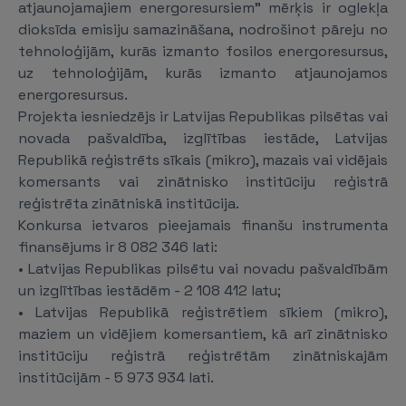
atjaunojamajiem energoresursiem" mērķis ir oglekļa
dioksīda emisiju samazināšana, nodrošinot pāreju no
tehnoloģijām, kurās izmanto fosilos energoresursus,
uz tehnoloģijām, kurās izmanto atjaunojamos
energoresursus.
Projekta iesniedzējs ir Latvijas Republikas pilsētas vai
novada pašvaldība, izglītības iestāde, Latvijas
Republikā reģistrēts sīkais (mikro), mazais vai vidējais
komersants vai zinātnisko institūciju reģistrā
reģistrēta zinātniskā institūcija.
Konkursa ietvaros pieejamais finanšu instrumenta
finansējums ir 8 082 346 lati:
• Latvijas Republikas pilsētu vai novadu pašvaldībām
un izglītības iestādēm - 2 108 412 latu;
• Latvijas Republikā reģistrētiem sīkiem (mikro),
maziem un vidējiem komersantiem, kā arī zinātnisko
institūciju reģistrā reģistrētām zinātniskajām
institūcijām - 5 973 934 lati.