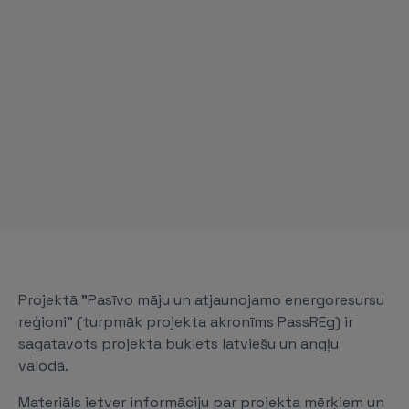
Projektā "Pasīvo māju un atjaunojamo energoresursu
reģioni" (turpmāk projekta akronīms PassREg) ir
sagatavots projekta buklets latviešu un angļu
valodā.
Materiāls ietver informāciju par projekta mērķiem un