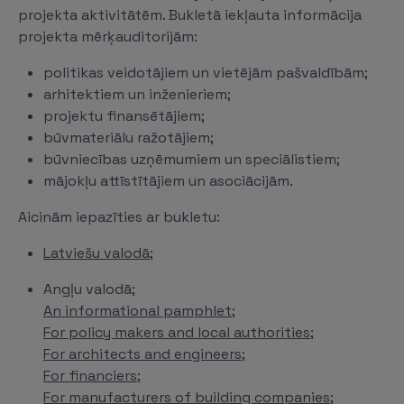
projekta aktivitātēm. Bukletā iekļauta informācija
projekta mērķauditorijām:
politikas veidotājiem un vietējām pašvaldībām;
arhitektiem un inženieriem;
projektu finansētājiem;
būvmateriālu ražotājiem;
būvniecības uzņēmumiem un speciālistiem;
mājokļu attīstītājiem un asociācijām.
Aicinām iepazīties ar bukletu:
Latviešu valodā;
Angļu valodā;
An informational pamphlet;
For policy makers and local authorities;
For architects and engineers;
For financiers;
For manufacturers of building companies;