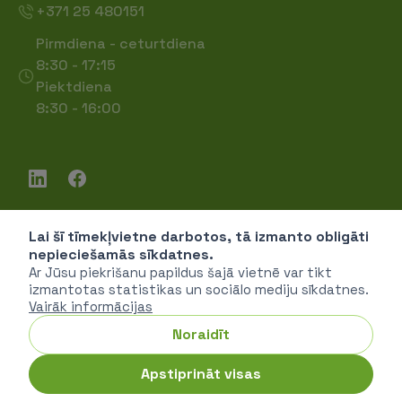
+371 25 480151
Pirmdiena - ceturtdiena
8:30 - 17:15
Piektdiena
8:30 - 16:00
Lai šī tīmekļvietne darbotos, tā izmanto obligāti
Piekļūstamība
nepieciešamās sīkdatnes.
Privātuma politika
Ar Jūsu piekrišanu papildus šajā vietnē var tikt
izmantotas statistikas un sociālo mediju sīkdatnes.
Vairāk informācijas
Noraidīt
SIA "Vides investīciju fonds" © 2026
Apstiprināt visas