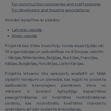
For construction companies and craftspeople;
For developers and housing associations;
Aicinām iepazīties ar plakātu:
Latviešu valodā;
Angļu valodā;
Projektā bez Vides investīciju fonda iesaistījušās vēl
13 organizācijas un pašvaldības no 9 Eiropas valstīm
– Vācijas, Nīderlandes, Beļģijas, Austrijas, Francijas,
Itālijas, Bulgārijas, Horvātijas, Lielbritānijas.
Projekta ietvaros tiks apkopoti, analizēti un tālāk
izplatīti risinājumi un pieredze, kas iegūti no projekta
dalībvalstīs īstenotajiem piemēriem. Viens no
mērķiem ir izveidot ilgtspējīgu kapacitātes
paaugstināšanas un kvalitātes nodrošināšanas
sistēmu, kas nodrošinātu kvalitātes standartu
ievērošanu arī pēc projekta īstenošanas.