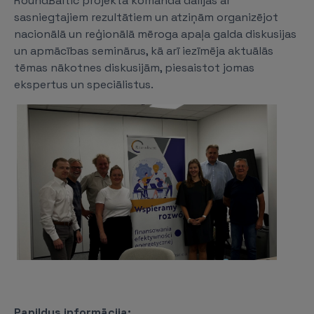
RoundBaltic projekta komanda dalījās ar
sasniegtajiem rezultātiem un atziņām organizējot
nacionālā un reģionālā mēroga apaļa galda diskusijas
un apmācības seminārus, kā arī iezīmēja aktuālās
tēmas nākotnes diskusijām, piesaistot jomas
ekspertus un speciālistus.
Papildus informācija: