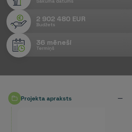
Sākuma datums
2 902 480 EUR
Budžets
36 mēneši
Termiņš
Projekta apraksts