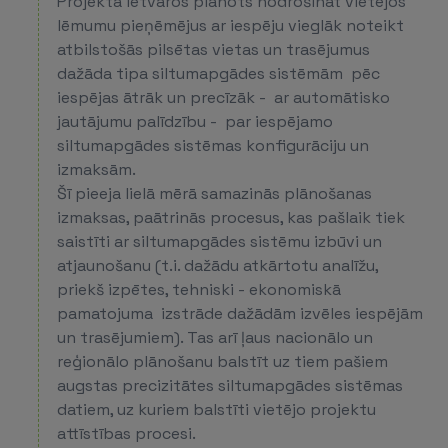
Projekta ietvaros plānots nodrošināt vietējos
lēmumu pieņēmējus ar iespēju vieglāk noteikt
atbilstošās pilsētas vietas un trasējumus
dažāda tipa siltumapgādes sistēmām pēc
iespējas ātrāk un precīzāk - ar automātisko
jautājumu palīdzību - par iespējamo
siltumapgādes sistēmas konfigurāciju un
izmaksām.
Šī pieeja lielā mērā samazinās plānošanas
izmaksas, paātrinās procesus, kas pašlaik tiek
saistīti ar siltumapgādes sistēmu izbūvi un
atjaunošanu (t.i. dažādu atkārtotu analīžu,
priekš izpētes, tehniski - ekonomiskā
pamatojuma izstrāde dažādām izvēles iespējām
un trasējumiem). Tas arī ļaus nacionālo un
reģionālo plānošanu balstīt uz tiem pašiem
augstas precizitātes siltumapgādes sistēmas
datiem, uz kuriem balstīti vietējo projektu
attīstības procesi.