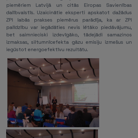
piemēriem Latvijā un citās Eiropas Savienības
dalībvalstīs. Uzaicinātie eksperti apskatot dažādus
ZPI labās prakses piemērus parādīja, ka ar ZPI
palīdzību var iegādāties nevis lētāko piedāvājumu,
bet saimnieciski izdevīgāko, tādejādi samazinos
izmaksas, siltumnīcefekta gāzu emisiju izmešus un
iegūstot energoefektīvu rezultātu.