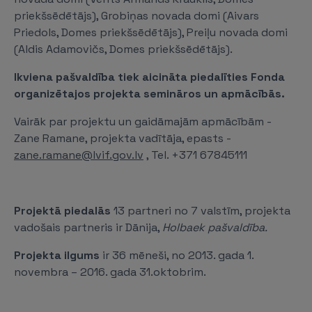
priekšsēdētājs), Grobiņas novada domi (Aivars
Priedols, Domes priekšsēdētājs), Preiļu novada domi
(Aldis Adamovičs, Domes priekšsēdētājs).
Ikviena pašvaldība tiek aicināta piedalīties Fonda
organizētajos projekta semināros un apmācībās.
Vairāk par projektu un gaidāmajām apmācībām -
Zane Ramane, projekta vadītāja, epasts -
zane.ramane@lvif.gov.lv
, Tel. +371 67845111
Projektā piedalās
13 partneri no 7 valstīm, projekta
vadošais partneris ir Dānija,
Holbaek pašvaldība.
Projekta ilgums
ir 36 mēneši, no 2013. gada 1.
novembra – 2016. gada 31.oktobrim.