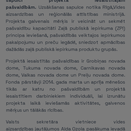
sapulci projektā iesaistītajām
pašvaldībām.
Uzsākšanas sapulce notika Rīgā,Vides
aizsardzības un reģionālās attīstības ministrijā.
Projekta galvenais mērķis ir veicināt un sekmēt
pašvaldību kapacitāti Zaļā publiskā iepirkuma (ZPI)
principa ieviešanā, pašvaldībās veiktajos iepirkumos
pakalpojumu un preču iegādē, sniedzot apmācības
dažādās zaļā publiskā iepirkuma produktu grupās.
Projektā iesaistītās pašvaldības ir Grobiņas novada
dome, Tukuma novada dome, Carnikavas novada
dome, Valkas novada dome un Preiļu novada dome.
Fonda pārstāvji 2014. gada marta un aprīļa mēnešos
tikās ar katru no pašvaldībām un projektā
iesaistītiem darbiniekiem individuāli, lai izrunātu
projekta laikā ieviešamās aktivitātes, galvenos
mērķus un tālākās rīcības.
Valsts sekretāra vietniece vides
aizsardzības jautājumos Alda Ozola pasākuma ievadā