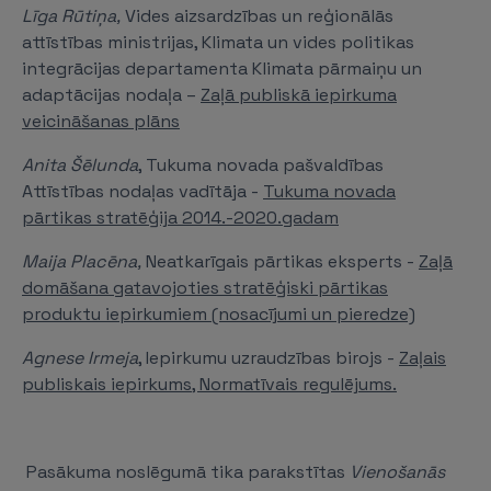
Līga Rūtiņa,
Vides aizsardzības un reģionālās
attīstības ministrijas, Klimata un vides politikas
integrācijas departamenta Klimata pārmaiņu un
adaptācijas nodaļa –
Zaļā publiskā iepirkuma
veicināšanas plāns
Anita Šēlunda
, Tukuma novada pašvaldības
Attīstības nodaļas vadītāja -
Tukuma novada
pārtikas stratēģija 2014.-2020.gadam
Maija Placēna,
Neatkarīgais pārtikas eksperts -
Zaļā
domāšana gatavojoties stratēģiski pārtikas
produktu iepirkumiem (nosacījumi un pieredze)
Agnese Irmeja
, Iepirkumu uzraudzības birojs -
Zaļais
publiskais iepirkums, Normatīvais regulējums.
Pasākuma noslēgumā tika parakstītas
Vienošanās