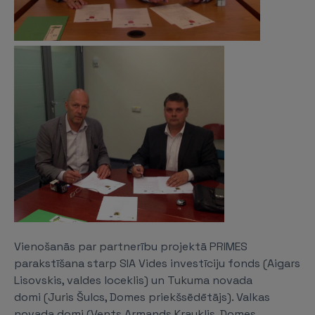
Vienošanās par partnerību projektā PRIMES
parakstīšana starp SIA Vides investīciju fonds (Aigars
Lisovskis, valdes loceklis) un Tukuma novada
domi (Juris Šulcs, Domes priekšsēdētājs). Valkas
novada domi (Vents Armands Krauklis, Domes