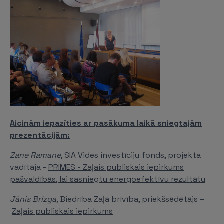
Aicinām iepazīties ar pasākuma laikā sniegtajām
prezentācijām:
Zane Ramane
, SIA Vides investīciju fonds, projekta
vadītāja -
PRIMES - Zaļais publiskais iepirkums
pašvaldībās, lai sasniegtu energoefektīvu rezultātu
Jānis Brizga,
Biedrība Zaļā brīvība, priekšsēdētājs –
Zaļais publiskais iepirkums