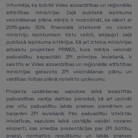
informēja, ka šobrīd Vides aizsardzības un reģionālās
attīstības ministrijas Zaļā publiskā iepirkuma
veicināšanas plāna mērķis ir nodrošināt, ka sākot ar
2015.gadu 30% finansiālā izteiksmē no visiem
ministriju iepirkumiem tiktu veikti, iekļaujot zaļā
publiskā iepirkuma kritērijus. Kā arī izteica ministrijas
atbalstu projektam PRIMES, kura mērķis veicināt
pašvaldību kapacitāti ZPI principa ieviešanā, ir
saistīts ar Vides aizsardzības un reģionālās attīstības
ministrijas gatavoto ZPI veicināšanas plānu un
valdības rīcības plānā noteikto uzdevumu.
Projekta uzsākšanas sapulces laikā iesaistītās
pašvaldības varēja dalīties pieredzē, kā arī uzzināt
par citu pašvaldību labās prakses piemēriem un
barjerām ZPI ieviešanā. Pēc pašvaldību izteiktās
iniciatīvas, sapulces laikā uzstājās vairāki nozares
eksperti, kas sniedza prezentācijas par ZPI būtību,
praksi, normatīvo regulējumu un labās prakses