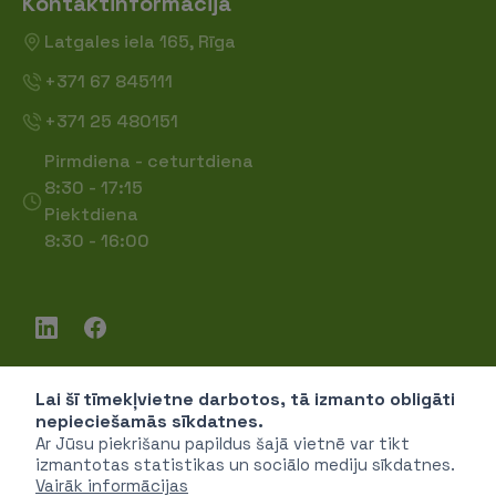
Kontaktinformācija
Latgales iela 165, Rīga
+371 67 845111
+371 25 480151
Pirmdiena - ceturtdiena
8:30 - 17:15
Piektdiena
8:30 - 16:00
Lai šī tīmekļvietne darbotos, tā izmanto obligāti
Piekļūstamība
nepieciešamās sīkdatnes.
Privātuma politika
Ar Jūsu piekrišanu papildus šajā vietnē var tikt
izmantotas statistikas un sociālo mediju sīkdatnes.
Vairāk informācijas