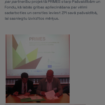
par partnerību
projektā PRIMES starp Pašvaldībām un
Fondu, kā labās gribas apliecināšana par vēlmi
sadarboties un censties ieviest ZPI savā pašvaldībā,
lai sasniegtu izvirzītos mērķus.