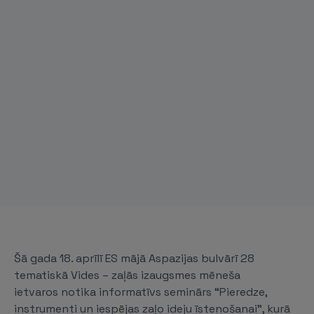
Šā gada 18. aprīlī ES mājā Aspazijas bulvārī 28
tematiskā Vides – zaļās izaugsmes mēneša
ietvaros notika informatīvs seminārs “Pieredze,
instrumenti un iespējas zaļo ideju īstenošanai”, kurā