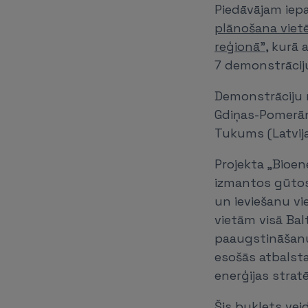
Piedāvājam iep
plānošana vietē
reģionā"
, kurā
7 demonstrāciju
Demonstrāciju re
Gdiņas-Pomerānij
Tukums (Latvija
Projekta „Bioen
izmantos gūtos 
un ieviešanu vie
vietām visā Bal
paaugstināšanu
esošās atbalsta
enerģijas strat
Šis buklets vei