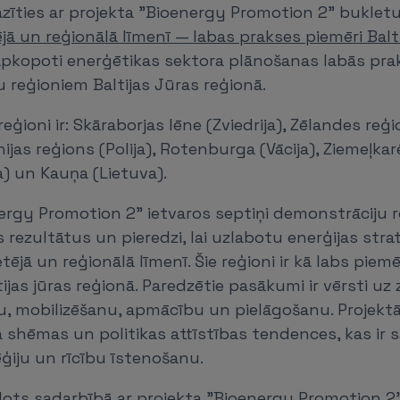
azīties ar projekta "Bioenergy Promotion 2" buklet
jā un reģionālā līmenī — labas prakses piemēri Balt
 apkopoti enerģētikas sektora plānošanas labās pra
 reģioniem Baltijas Jūras reģionā.
ģioni ir: Skāraborjas lēne (Zviedrija), Zēlandes reģi
as reģions (Polija), Rotenburga (Vācija), Ziemeļkarēl
) un Kauņa (Lietuva).
ergy Promotion 2” ietvaros septiņi demonstrāciju r
rezultātus un pieredzi, lai uzlabotu enerģijas strat
tējā un reģionālā līmenī. Šie reģioni ir kā labs piem
tijas jūras reģionā. Paredzētie pasākumi ir vērsti uz
, mobilizēšanu, apmācību un pielāgošanu. Projektā 
 shēmas un politikas attīstības tendences, kas ir s
ēģiju un rīcību īstenošanu.
dots sadarbībā ar projekta "Bioenergy Promotion 2