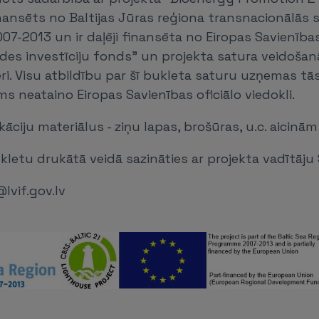
inansēts no Baltijas Jūras reģiona transnacionālās
-2013 un ir daļēji finansēta no Eiropas Savienība
Vides investīciju fonds" un projekta satura veidošanā
ri. Visu atbildību par šī bukleta saturu uzņemas tās
s neataino Eiropas Savienības oficiālo viedokli.
āciju materiālus - ziņu lapas, brošūras, u.c. aicinām
letu drukātā veidā sazināties ar projekta vadītāju 
lvif.gov.lv