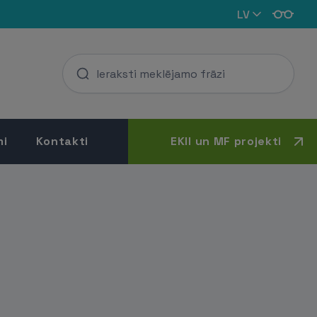
LV
mi
Kontakti
EKII un MF projekti