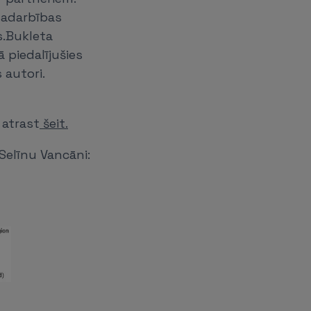
 sadarbības
s.Bukleta
 piedalījušies
 autori.
 atrast
šeit.
Selīnu Vancāni: