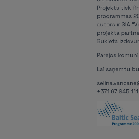
Projekts tiek f
programmas 2007
autors ir SIA "
projekta partne
Bukleta izdevum
Pārējos komunik
Lai saņemtu buk
selina.vancane@
+371 67 845 111