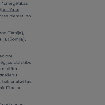
u
"Enerģētikas
ijas Jūras
kses piemēri no
ons (Dānija),
ija (Somija),
eģioni
ēģijas attīstību
ērs citām
 zināšanu
tiek analizētas
aistītas ar
" partneriem.