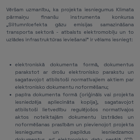
Vēršam uzmanību, ka projekta iesniegumus Klimata
pārmaiņu finanšu instrumenta konkursa
„Siltumnīcefekta gāzu emisijas samazināšana
transporta sektorā - atbalsts elektromobiļu un to
uzlādes infrastruktūras ieviešanai” ir vēlams iesniegt:
elektroniskā dokumenta formā, dokumentus
parakstot ar drošu elektronisko parakstu un
sagatavojot atbilstoši normatīvajiem aktiem par
elektronisko dokumentu noformēšanu;
papīra dokumenta formā (oriģināls vai projekta
iesniedzēja apliecināta kopija), sagatavojot
atbilstoši lietvedību regulējošos normatīvajos
aktos noteiktajām dokumentu izstrādes un
noformēšanas prasībām un pievienojot projekta
iesnieguma un papildus iesniedzamos
dokumentus arī elektronisko datu nesējā (CD,