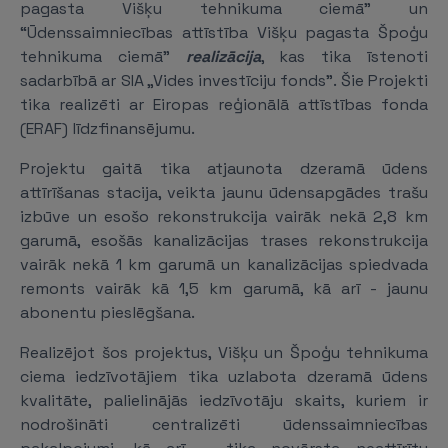
pagasta Višķu tehnikuma ciemā” un
“Ūdenssaimniecības attīstība Višķu pagasta Špoģu
tehnikuma ciemā”
realizācija
, kas tika īstenoti
sadarbībā ar SIA „Vides investīciju fonds”. Šie Projekti
tika realizēti ar Eiropas reģionālā attīstības fonda
(ERAF) līdzfinansējumu.
Projektu gaitā tika atjaunota dzeramā ūdens
attīrīšanas stacija, veikta jaunu ūdensapgādes trašu
izbūve un esošo rekonstrukcija vairāk nekā 2,8 km
garumā, esošās kanalizācijas trases rekonstrukcija
vairāk nekā 1 km garumā un kanalizācijas spiedvada
remonts vairāk kā 1,5 km garumā, kā arī - jaunu
abonentu pieslēgšana.
Realizējot šos projektus, Višķu un Špoģu tehnikuma
ciema iedzīvotājiem tika uzlabota dzeramā ūdens
kvalitāte, palielinājās iedzīvotāju skaits, kuriem ir
nodrošināti centralizēti ūdenssaimniecības