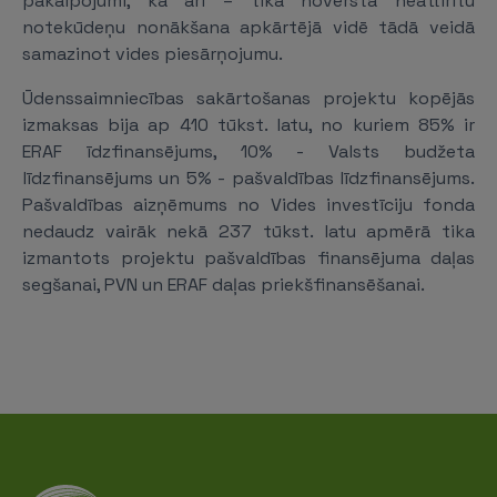
pakalpojumi, kā arī – tika novērsta neattīrītu
notekūdeņu nonākšana apkārtējā vidē tādā veidā
samazinot vides piesārņojumu.
Ūdenssaimniecības sakārtošanas projektu kopējās
izmaksas bija ap 410 tūkst. latu, no kuriem 85% ir
ERAF īdzfinansējums, 10% - Valsts budžeta
līdzfinansējums un 5% - pašvaldības līdzfinansējums.
Pašvaldības aizņēmums no Vides investīciju fonda
nedaudz vairāk nekā 237 tūkst. latu apmērā tika
izmantots projektu pašvaldības finansējuma daļas
segšanai, PVN un ERAF daļas priekšfinansēšanai.