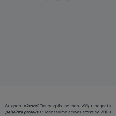
Šī gada
oktobrī
Daugavpils novada Višķu pagastā
pabeigta projektu
“Ūdenssaimniecības attīstība Višķu