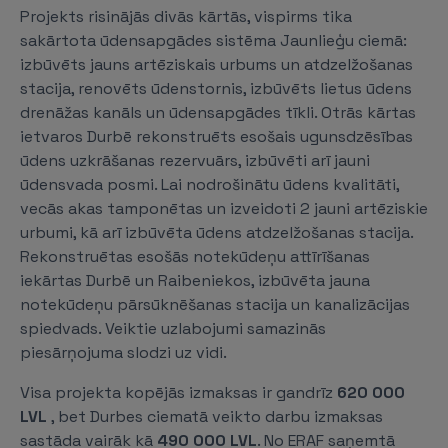
Projekts risinājās divās kārtās, vispirms tika
sakārtota ūdensapgādes sistēma Jaunlieģu ciemā:
izbūvēts jauns artēziskais urbums un atdzelžošanas
stacija, renovēts ūdenstornis, izbūvēts lietus ūdens
drenāžas kanāls un ūdensapgādes tīkli. Otrās kārtas
ietvaros Durbē rekonstruēts esošais ugunsdzēsības
ūdens uzkrāšanas rezervuārs, izbūvēti arī jauni
ūdensvada posmi. Lai nodrošinātu ūdens kvalitāti,
vecās akas tamponētas un izveidoti 2 jauni artēziskie
urbumi, kā arī izbūvēta ūdens atdzelžošanas stacija.
Rekonstruētas esošās notekūdeņu attīrīšanas
iekārtas Durbē un Raibeniekos, izbūvēta jauna
notekūdeņu pārsūknēšanas stacija un kanalizācijas
spiedvads. Veiktie uzlabojumi samazinās
piesārņojuma slodzi uz vidi.
Visa projekta kopējās izmaksas ir gandrīz
620 000
LVL
, bet Durbes ciematā veikto darbu izmaksas
sastāda vairāk kā
490 000
LVL
. No ERAF saņemtā