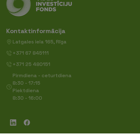
Kontaktinformācija
Latgales iela 165, Rīga
+371 67 845111
+371 25 480151
Pirmdiena - ceturtdiena
8:30 - 17:15
Piektdiena
8:30 - 16:00