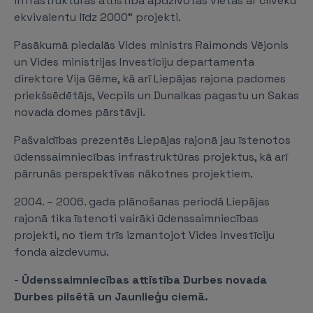
infrastruktūras attīstība apdzīvotās vietās ar cilvēku
ekvivalentu līdz 2000” projekti.
Pasākumā piedalās Vides ministrs Raimonds Vējonis
un Vides ministrijas Investīciju departamenta
direktore Vija Gēme, kā arī Liepājas rajona padomes
priekšsēdētājs, Vecpils un Dunalkas pagastu un Sakas
novada domes pārstāvji.
Pašvaldības prezentēs Liepājas rajonā jau īstenotos
ūdenssaimniecības infrastruktūras projektus, kā arī
pārrunās perspektīvas nākotnes projektiem.
2004. – 2006. gada plānošanas periodā Liepājas
rajonā tika īstenoti vairāki ūdenssaimniecības
projekti, no tiem trīs izmantojot Vides investīciju
fonda aizdevumu.
-
Ūdenssaimniecības attīstība Durbes novada
Durbes pilsētā un Jaunlieģu ciemā.