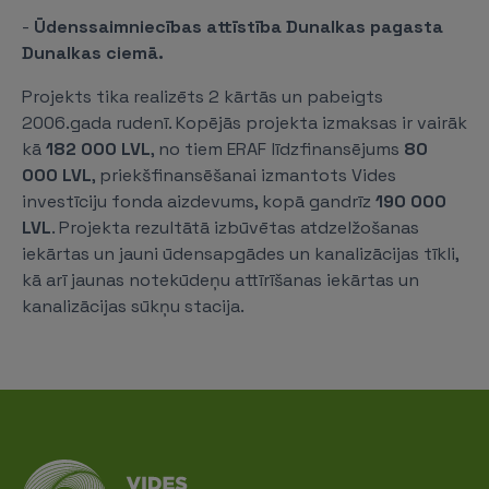
-
Ūdenssaimniecības attīstība Dunalkas pagasta
Dunalkas ciemā.
Projekts tika realizēts 2 kārtās un pabeigts
2006.gada rudenī. Kopējās projekta izmaksas ir vairāk
kā
182 000 LVL
, no tiem ERAF līdzfinansējums
80
000 LVL
, priekšfinansēšanai izmantots Vides
investīciju fonda aizdevums, kopā gandrīz
190 000
LVL
. Projekta rezultātā izbūvētas atdzelžošanas
iekārtas un jauni ūdensapgādes un kanalizācijas tīkli,
kā arī jaunas notekūdeņu attīrīšanas iekārtas un
kanalizācijas sūkņu stacija.