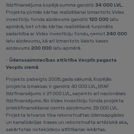
līdzfinansējuma kopējā summa gandrīz
34 000 LVL
.
Projekta pirmās kārtas realizēšanai izmantots Vides
investīciju fonda aizdevums gandrīz
120 000
latu
apmērā, bet otrās kārtas realizēšanā turpināta
sadarbība ar Vides investīciju fondu, ņemot
240 000
latu aizdevumu, kā arī izmantots Valsts kases
aizdevums
200 000
latu apmērā.
-
Ūdenssaimniecības attīstība Vecpils pagasta
Vecpils ciemā
Projekts pabeigts 2006.gada sākumā. Kopējās
projekta izmaksas ir gandrīz 40 000 LVL, ERAF
līdzfinansējums ir 21 000 LVL, saņemts arī nacionālais
līdzfinansējums. No Vides investīciju fonda projekta
priekšfinansēšanai ņemts aizņēmums 39 000 LVL.
Projekta ietvaros tika rekonstruētas ūdensapgādes
un kanalizācijas trases un rekonstruēta artēziskā aka,
sakārtotas notekūdeņu attīrīšanas iekārtas.