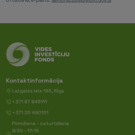
67026919, e-pasts:
laimonis.osis@vidm.gov.lv
Kontaktinformācija
Latgales iela 165, Rīga
+371 67 845111
+371 25 480151
Pirmdiena - ceturtdiena
8:30 - 17:15