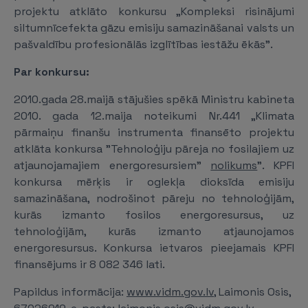
projektu atklāto konkursu „Kompleksi risinājumi
siltumnīcefekta gāzu emisiju samazināšanai valsts un
pašvaldību profesionālās izglītības iestāžu ēkās".
Par konkursu:
2010.gada 28.maijā stājušies spēkā Ministru kabineta
2010. gada 12.maija noteikumi Nr.441 „Klimata
pārmaiņu finanšu instrumenta finansēto projektu
atklāta konkursa "Tehnoloģiju pāreja no fosilajiem uz
atjaunojamajiem energoresursiem"
nolikums
". KPFI
konkursa mērķis ir oglekļa dioksīda emisiju
samazināšana, nodrošinot pāreju no tehnoloģijām,
kurās izmanto fosilos energoresursus, uz
tehnoloģijām, kurās izmanto atjaunojamos
energoresursus. Konkursa ietvaros pieejamais KPFI
finansējums ir 8 082 346 lati.
Papildus informācija:
www.vidm.gov.lv
, Laimonis Osis,