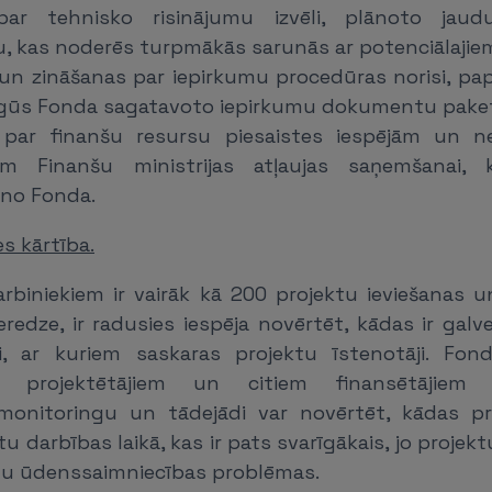
par tehnisko risinājumu izvēli, plānoto jau
, kas noderēs turpmākās sarunās ar potenciālajiem 
 un zināšanas par iepirkumu procedūras norisi, pap
iegūs Fonda sagatavoto iepirkumu dokumentu paket
 par finanšu resursu piesaistes iespējām un ne
m Finanšu ministrijas atļaujas saņemšanai, 
no Fonda.
s kārtība.
rbiniekiem ir vairāk kā 200 projektu ieviešanas u
eredze, ir radusies iespēja novērtēt, kādas ir gal
i, ar kuriem saskaras projektu īstenotāji. Fon
m, projektētājiem un citiem finansētājiem 
 monitoringu un tādejādi var novērtēt, kādas p
u darbības laikā, kas ir pats svarīgākais, jo projektu
ātu ūdenssaimniecības problēmas.