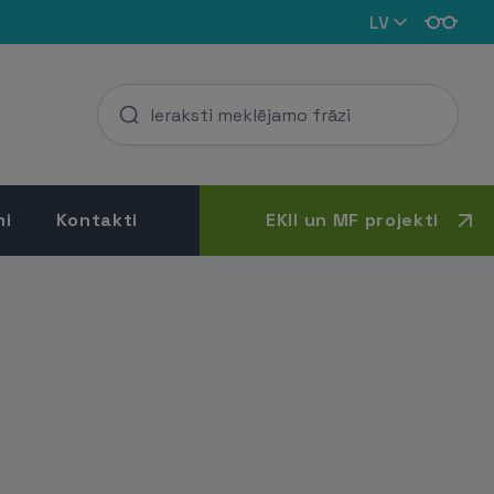
LV
mi
Kontakti
EKII un MF projekti