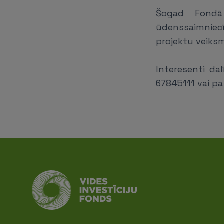
Šogad Fondā 
ūdenssaimniecīb
projektu veiksm
Interesenti dal
67845111 vai pa