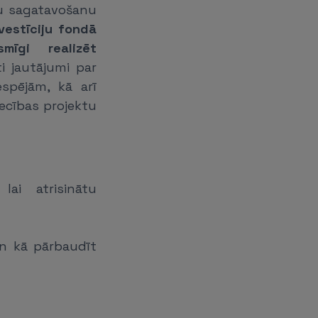
tu sagatavošanu
nvestīciju fondā
mīgi realizēt
ti jautājumi par
espējām, kā arī
ecības projektu
lai atrisinātu
un kā pārbaudīt