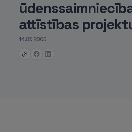
ūdenssaimniecīb
attīstības projekt
14.03.2008