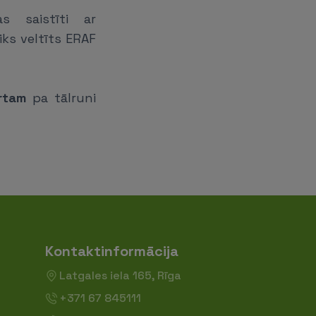
s saistīti ar
iks veltīts ERAF
artam
pa tālruni
Kontaktinformācija
Latgales iela 165, Rīga
+371 67 845111