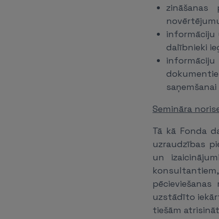
zināšanas 
novērtējumu
informāciju
dalībnieki 
informāciju
dokumentie
saņemšanai 
Semināra norise
Tā kā Fonda da
uzraudzības pi
un izaicinājum
konsultantie
pēcieviešanas
uzstādīto iekārt
tiešām atrisin