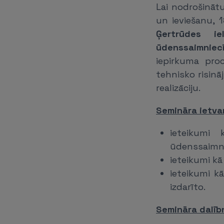
Lai nodrošināt
un ieviešanu, 1
Ģertrūdes ie
ūdenssaimniecī
iepirkuma proc
tehnisko risin
realizāciju.
Semināra ietvar
ieteikumi 
ūdenssaimni
ieteikumi kā
ieteikumi k
izdarīto.
Semināra dalībn