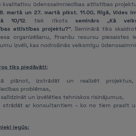
u kvalitatīvu ūdenssaimniecības attīstības projek
8. martā un 27. martā plkst. 11.00, Rīgā, Vides i
lā 10/12
. tiek rīkots
seminārs „Kā veiks
bas attīstības projektu?”
. Seminārā tiks skaidro
esa organizēšanu, finanšu resursu piesaistes i
ājumu izvēli, kas nodrošinās veiksmīgu ūdenssaimni
os tiks piedāvāti:
kā plānot, izstrādāt un realizēt projektus, 
ecības problēmas,
 salīdzināt un izvēlēties tehniskos risinājumus,
ā strādāt ar konsultantiem – ko no tiem prasīt 
ieki iegūs: