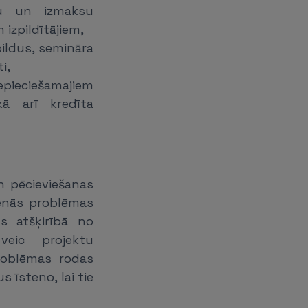
du un izmaksu
izpildītājiem,
ildus, semināra
i,
pieciešamajiem
kā arī kredīta
n pēcieviešanas
venās problēmas
ds atšķirībā no
veic projektu
roblēmas rodas
s īsteno, lai tie