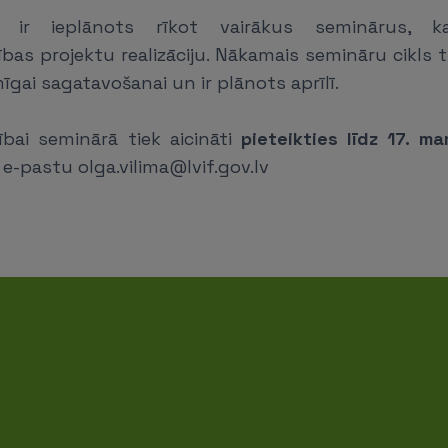
ir ieplānots rīkot vairākus seminārus, ka
as projektu realizāciju. Nākamais semināru cikls t
īgai sagatavošanai un ir plānots aprīlī.
ībai seminārā tiek aicināti
pieteikties līdz 17. m
 e-pastu olga.vilima@lvif.gov.lv