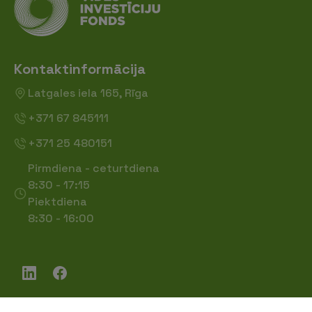
Kontaktinformācija
Latgales iela 165, Rīga
+371 67 845111
+371 25 480151
Pirmdiena - ceturtdiena
8:30 - 17:15
Piektdiena
8:30 - 16:00