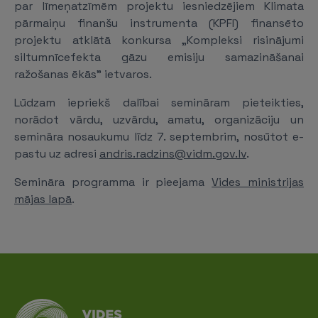
par līmeņatzīmēm projektu iesniedzējiem Klimata
pārmaiņu finanšu instrumenta (KPFI) finansēto
projektu atklātā konkursa „Kompleksi risinājumi
siltumnīcefekta gāzu emisiju samazināšanai
ražošanas ēkās" ietvaros.
Lūdzam iepriekš dalībai semināram pieteikties,
norādot vārdu, uzvārdu, amatu, organizāciju un
semināra nosaukumu līdz 7. septembrim, nosūtot e-
pastu uz adresi
andris.radzins@vidm.gov.lv
.
Semināra programma ir pieejama
Vides ministrijas
mājas lapā
.