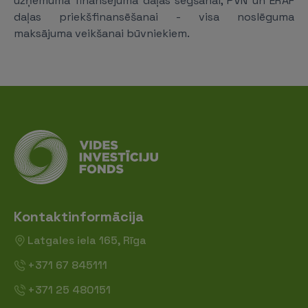
uzņēmuma finansējuma daļas segšanai, PVN un ERAF
daļas priekšfinansēšanai - visa noslēguma
maksājuma veikšanai būvniekiem.
Kontaktinformācija
Latgales iela 165, Rīga
+371 67 845111
+371 25 480151