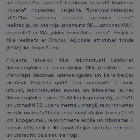
un būvniecību Lazdonā, Lazdonas pagastā, Madonas
novadā” noslēdzās projekta "Ūdenssaimniecības
attīstība Lazdonas pagasta Lazdonas ciemā"
realizācija, ko īstenoja uzņēmums SIA „Lazdonas KSU”,
sadarbībā ar SIA „Vides investīciju fonds”. Projekts
tika realizēts ar Eiropas reģionālā attīstības fonda
(ERAF) līdzfinansējumu.
Projekta ietvaros tika rekonstruēti Lazdonas
ūdensapgādes un kanalizācijas tīkli, pieslēdzot tos
vienotajai Madonas ūdensapgādes un kanalizācijas
sistēmai. Projekta gaitā tika tamponēti 2 vecie
urbumi, rekonstruētas esošās un izbūvētas jaunas
ūdensapgādes trases (6.33 km kopgarumā), izbūvēti
un uzstādīti 38 ūdens mērītāju mezgli, rekonstruētas
esošās un izbūvētas jaunas kanalizācijas trases (3.76
km kopgarumā), rekonstruēta esošā un izbūvētas 4
jaunas KSS, veikts 10 kanalizācijas skataku remonts
un uzstādīts plūsmas mērītājs.