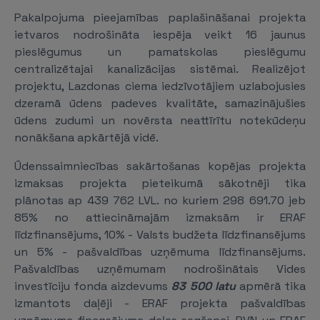
Pakalpojuma pieejamības paplašināšanai projekta
ietvaros nodrošināta iespēja veikt 16 jaunus
pieslēgumus un pamatskolas pieslēgumu
centralizētajai kanalizācijas sistēmai. Realizējot
projektu, Lazdonas ciema iedzīvotājiem uzlabojusies
dzeramā ūdens padeves kvalitāte, samazinājušies
ūdens zudumi un novērsta neattīrītu notekūdeņu
nonākšana apkārtējā vidē.
Ūdenssaimniecības sakārtošanas kopējas projekta
izmaksas projekta pieteikumā sākotnēji tika
plānotas ap 439 762 LVL. no kuriem 298 691.70 jeb
85% no attiecināmajām izmaksām ir ERAF
līdzfinansējums, 10% - Valsts budžeta līdzfinansējums
un 5% - pašvaldības uzņēmuma līdzfinansējums.
Pašvaldības uzņēmumam nodrošinātais Vides
investīciju fonda aizdevums
83 500 latu
apmērā tika
izmantots daļēji - ERAF projekta pašvaldības