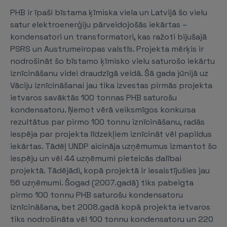
PHB ir īpaši bīstama ķīmiska viela un Latvijā šo vielu
satur elektroenerģiju pārveidojošās iekārtas –
kondensatori un transformatori, kas ražoti bijušajā
PSRS un Austrumeiropas valstīs. Projekta mērķis ir
nodrošināt šo bīstamo ķīmisko vielu saturošo iekārtu
iznīcināšanu videi draudzīgā veidā. Šā gada jūnijā uz
Vāciju iznīcināšanai jau tika izvestas pirmās projekta
ietvaros savāktās 100 tonnas PHB saturošu
kondensatoru. Ņemot vērā veiksmīgos konkursa
rezultātus par pirmo 100 tonnu iznīcināšanu, radās
iespēja par projekta līdzekļiem iznīcināt vēl papildus
iekārtas. Tādēļ UNDP aicināja uzņēmumus izmantot šo
iespēju un vēl 44 uzņēmumi pieteicās dalībai
projektā. Tādējādi, kopā projektā ir iesaistījušies jau
56 uzņēmumi. Šogad (2007.gadā) tiks pabeigta
pirmo 100 tonnu PHB saturošu kondensatoru
iznīcināšana, bet 2008.gadā kopā projekta ietvaros
tiks nodrošināta vēl 100 tonnu kondensatoru un 220