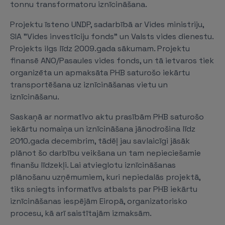
tonnu transformatoru iznīcināšana.
Projektu īsteno UNDP, sadarbībā ar Vides ministriju,
SIA "Vides investīciju fonds" un Valsts vides dienestu.
Projekts ilgs līdz 2009.gada sākumam. Projektu
finansē ANO/Pasaules vides fonds, un tā ietvaros tiek
organizēta un apmaksāta PHB saturošo iekārtu
transportēšana uz iznīcināšanas vietu un
iznīcināšanu.
Saskaņā ar normatīvo aktu prasībām PHB saturošo
iekārtu nomaiņa un iznīcināšana jānodrošina līdz
2010.gada decembrim, tādēļ jau savlaicīgi jāsāk
plānot šo darbību veikšana un tam nepieciešamie
finanšu līdzekļi. Lai atvieglotu iznīcināšanas
plānošanu uzņēmumiem, kuri nepiedalās projektā,
tiks sniegts informatīvs atbalsts par PHB iekārtu
iznīcināšanas iespējām Eiropā, organizatorisko
procesu, kā arī saistītajām izmaksām.