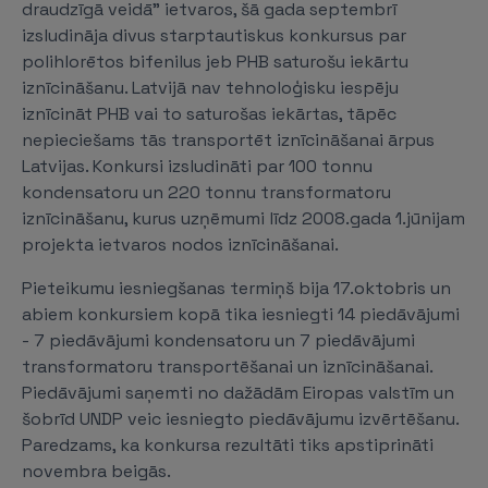
draudzīgā veidā" ietvaros, šā gada septembrī
izsludināja divus starptautiskus konkursus par
polihlorētos bifenilus jeb PHB saturošu iekārtu
iznīcināšanu. Latvijā nav tehnoloģisku iespēju
iznīcināt PHB vai to saturošas iekārtas, tāpēc
nepieciešams tās transportēt iznīcināšanai ārpus
Latvijas. Konkursi izsludināti par 100 tonnu
kondensatoru un 220 tonnu transformatoru
iznīcināšanu, kurus uzņēmumi līdz 2008.gada 1.jūnijam
projekta ietvaros nodos iznīcināšanai.
Pieteikumu iesniegšanas termiņš bija 17.oktobris un
abiem konkursiem kopā tika iesniegti 14 piedāvājumi
- 7 piedāvājumi kondensatoru un 7 piedāvājumi
transformatoru transportēšanai un iznīcināšanai.
Piedāvājumi saņemti no dažādām Eiropas valstīm un
šobrīd UNDP veic iesniegto piedāvājumu izvērtēšanu.
Paredzams, ka konkursa rezultāti tiks apstiprināti
novembra beigās.