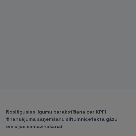
Noslēgusies līgumu parakstīšana par KPFI
finansējuma saņemšanu siltumnīcefekta gāzu
emisijas samazināšanai