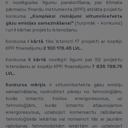
Ir noslēgusies līgumu parakstīšana, par Klimata
pārmaiņu finanšu instrumenta (KPFI) atklāta projektu
konkursa
„Kompleksi risinājumi siltumnīcefekta
gāzu emisijas samazināšanai”
(turpmāk – konkurss)
I un II kārtas projektu īstenošanu.
Konkursa
I kārtā
tiks īstenoti 17 projekti ar kopējo
KPFI finansējumu
2 100 178.45 LVL.
Konkursa
II kārtā
noslēgti līgumi par 52 projektu
īstenošanu ar kopējo KPFI finansējumu
7 835 788.75
LVL.
Konkursa mērķis
ir siltumnīcefekta gāzu emisiju
samazināšana, nodrošinot pāreju no tehnoloģijām,
kurās izmanto fosilos energoresursus, uz
tehnoloģijām, kurās izmanto atjaunojamos
energoresursus, uzlabojot komersantu ražošanas
tehnoloģiskās iekārtas vai nomainot tās ar jaunām
ražošanas tehnoloģiskām iekārtām un uzlabojot