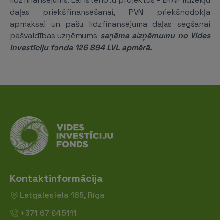
līdzfinansējums. Lai īstenotu projektus - ERAF līdzekļu
daļas priekšfinansēšanai, PVN priekšnodokļa
apmaksai un pašu līdzfinansējuma daļas segšanai
pašvaldības uzņēmums
saņēma aizņēmumu no Vides
investīciju fonda 126 894 LVL apmērā.
Kontaktinformācija
Latgales iela 165, Rīga
+371 67 845111