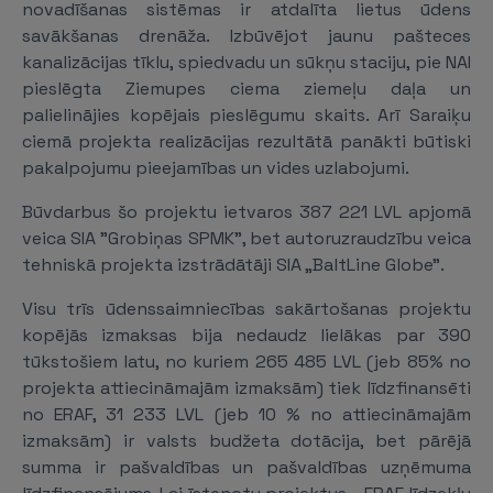
novadīšanas sistēmas ir atdalīta lietus ūdens
savākšanas drenāža. Izbūvējot jaunu pašteces
kanalizācijas tīklu, spiedvadu un sūkņu staciju, pie NAI
pieslēgta Ziemupes ciema ziemeļu daļa un
palielinājies kopējais pieslēgumu skaits. Arī Saraiķu
ciemā projekta realizācijas rezultātā panākti būtiski
pakalpojumu pieejamības un vides uzlabojumi.
Būvdarbus šo projektu ietvaros 387 221 LVL apjomā
veica SIA ”Grobiņas SPMK”, bet autoruzraudzību veica
tehniskā projekta izstrādātāji SIA „BaltLine Globe”.
Visu trīs ūdenssaimniecības sakārtošanas projektu
kopējās izmaksas bija nedaudz lielākas par 390
tūkstošiem latu, no kuriem 265 485 LVL (jeb 85% no
projekta attiecināmajām izmaksām) tiek līdzfinansēti
no ERAF, 31 233 LVL (jeb 10 % no attiecināmajām
izmaksām) ir valsts budžeta dotācija, bet pārējā
summa ir pašvaldības un pašvaldības uzņēmuma