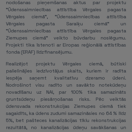
nodošanas pieņemšanas aktus par projektu
"Ūdenssaimniecības attīstība Vērgales pagasta
Vērgales ciemā", "Ūdenssaimniecības attīstība
Vērgales pagasta Saraiķu ciemā" un
"Ūdenssaimniecības attīstība Vērgales pagasta
Ziemupes ciemā" veikto būvdarbu noslēgumu.
Projekti tika īstenoti ar Eiropas reģionālā attīstības
fonda (ERAF) līdzfinansējumu.
Realizējot projektu Vērgales ciemā, būtiski
palielinājies iedzīvotājus skaits, kuriem ir radīta
iespēja saņemt kvalitatīvu dzeramo ūdeni.
Nodrošinot visu radīto un savākto notekūdeņu
novadīšanu uz NAI, par 100% tika samazināts
gruntsūdeņu piesārņošanas risks. Pēc veiktās
ūdensvada rekonstrukcijas Ziemupes ciemā tiek
sagaidīts, ka ūdens zudumi samazināsies no 64 % līdz
5%, bet pašteces kanalizācijas tīklu rekonstrukcijas
rezultātā, no kanalizācijas ūdeņu savākšanas un