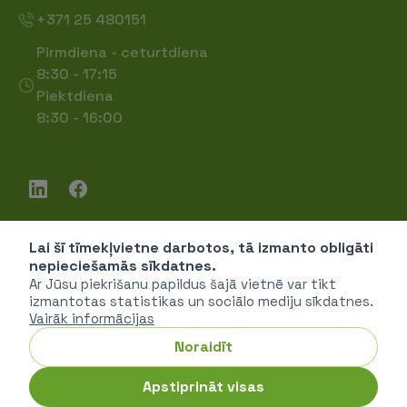
+371 25 480151
Pirmdiena - ceturtdiena
8:30 - 17:15
Piektdiena
8:30 - 16:00
Lai šī tīmekļvietne darbotos, tā izmanto obligāti
Piekļūstamība
nepieciešamās sīkdatnes.
Privātuma politika
Ar Jūsu piekrišanu papildus šajā vietnē var tikt
izmantotas statistikas un sociālo mediju sīkdatnes.
Vairāk informācijas
Noraidīt
SIA "Vides investīciju fonds" © 2026
Apstiprināt visas