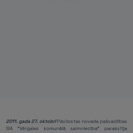
2011. gada 27. oktobrī
Pāvilostas novada pašvaldības
SIA "Vērgales komunālā saimniecība" parakstīja