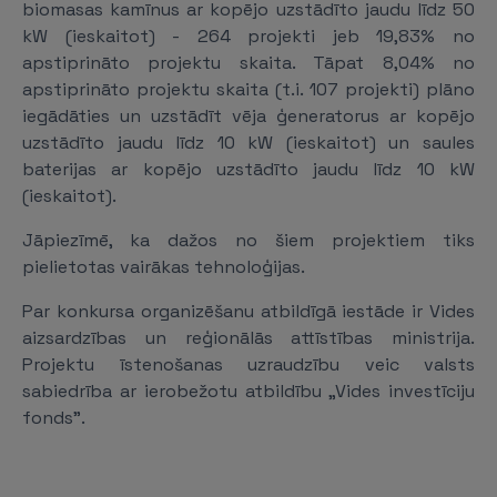
biomasas kamīnus ar kopējo uzstādīto jaudu līdz 50
kW (ieskaitot) - 264 projekti jeb 19,83% no
apstiprināto projektu skaita. Tāpat 8,04% no
apstiprināto projektu skaita (t.i. 107 projekti) plāno
iegādāties un uz­stā­dīt vēja ģeneratorus ar kopējo
uzstādīto jaudu līdz 10 kW (ieskaitot) un saules
baterijas ar kopējo uzstādīto jaudu līdz 10 kW
(ieskaitot).
Jāpiezīmē, ka dažos no šiem projektiem tiks
pielietotas vairākas tehnoloģijas.
Par konkursa organizēšanu atbildīgā iestāde ir Vides
aizsardzības un reģionālās attīstības ministrija.
Projektu īstenošanas uzraudzību veic valsts
sabiedrība ar ierobežotu atbildību „Vides investīciju
fonds".