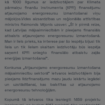
kā 1000 līgumus ar iedzīvotājiem par Klimata
pārmaiņu finanšu instrumenta (KPFI) finansējumu
atjaunojamo energoresursu izmantošanai viņu
mājokļos.Vides aizsardzības un reģionālās attīstības
ministrs Raimonds Vējonis uzsver: „Šī ir pirmā reize,
kad Latvijas mājsaimniecībām ir pieejams finansiāls
atbalsts atjaunojamo energoresursu izmantošanā.
Man ir liels prieks, ka interese par šo iespēju bijusi tik
liela un tik lielam skaitam iedzīvotāju būs iespēja
saņemt KPFI sniegto finansiālo atbalstu zaļās
enerģijas izmantošanai".
Konkursa „Atjaunojamo energoresursu izmantošana
mājsaimniecību sektorā" ietvaros iedzīvotājiem bija
pieejams līdzfinansējums mazu jaudu iekārtu iegādei
un uzstādīšanai, kas balstītas uz atjaunojamo
energoresursu tehnoloģijām.
Kopumā tā ietvaros tika iesniegti 1459 projektu