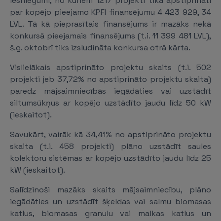
iesniegumi, no kuriem 1217 projekti tika apstiprināti
par kopējo pieejamo KPFI finansējumu 4 423 929, 34
LVL. Tā kā pieprasītais finansējums ir mazāks nekā
konkursā pieejamais finansējums (t.i. 11 399 481 LVL),
š.g. oktobrī tiks izsludināta konkursa otrā kārta.
Vislielākais apstiprināto projektu skaits (t.i. 502
projekti jeb 37,72% no apstiprināto projektu skaita)
paredz mājsaimniecībās iegādāties vai uzstādīt
siltumsūkņus ar kopējo uzstādīto jaudu līdz 50 kW
(ieskaitot).
Savukārt, vairāk kā 34,41% no apstiprināto projektu
skaita (t.i. 458 projekti) plāno uzstādīt saules
kolektoru sistēmas ar kopējo uzstādīto jaudu līdz 25
kW (ieskaitot).
Salīdzinoši mazāks skaits mājsaimniecību, plāno
iegādāties un uz­stā­dīt šķeldas vai salmu biomasas
katlus, biomasas granulu vai malkas katlus un