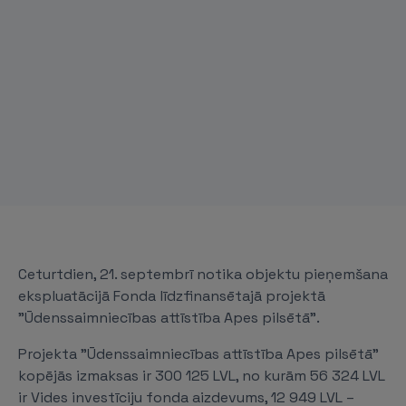
Ceturtdien, 21. septembrī notika objektu pieņemšana
ekspluatācijā Fonda līdzfinansētajā projektā
"Ūdenssaimniecības attīstība Apes pilsētā".
Projekta "Ūdenssaimniecības attīstība Apes pilsētā"
kopējās izmaksas ir 300 125 LVL, no kurām 56 324 LVL
ir Vides investīciju fonda aizdevums, 12 949 LVL –