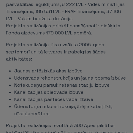
pašvaldības ieguldījums, 8 222 LVL - Vides ministrijas
finansējums, 185 531 LVL - ERAF finansējums, 37 106
LVL - Valsts budžeta dotācija.
Projekta realizācijas priekšfinansēšanai ir piešķirts
Fonda aizdevums 179 000 LVL apmērā.
Projekta realizācija tika uzsākta 2005. gada
septembrī un tā ietvaros ir pabeigtas šādas
aktivitātes:
Jaunas artēziskās akas izbūve
Ūdensvada rekonstrukcija un jauna posma izbūve
Notekūdeņu pārsūknēšanas staciju izbūve
Kanalizācijas spiedvada izbūve
Kanalizācijas pašteces vada izbūve
Ūdenstorņa rekonstrukcija, ārējie kabeļtīkli,
dīzeļģenerātors
Projekta realizācijas rezultātā 360 Apes pilsētas
iedzīvotāji tiks nodrošināti ar nepārtrauktas padeves