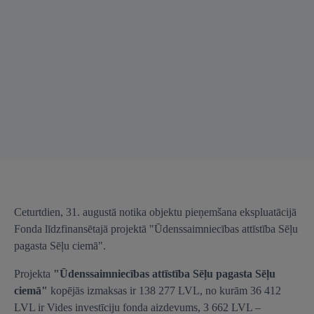
Ceturtdien, 31. augustā notika objektu pieņemšana ekspluatācijā
Fonda līdzfinansētajā projektā "Ūdenssaimniecības attīstība Sēļu
pagasta Sēļu ciemā".
Projekta
"
Ūdenssaimniecības attīstība Sēļu pagasta Sēļu
ciemā
"
kopējās izmaksas ir 138 277 LVL, no kurām 36 412
LVL ir Vides investīciju fonda aizdevums, 3 662 LVL –