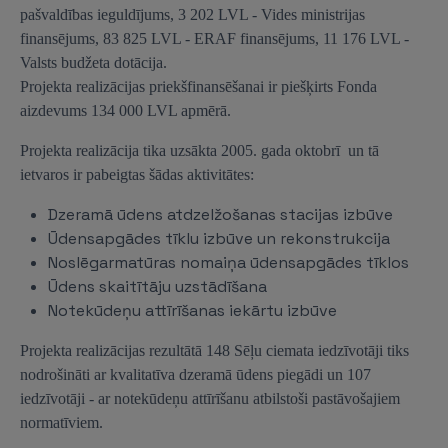
pašvaldības ieguldījums, 3 202 LVL - Vides ministrijas
finansējums, 83 825 LVL - ERAF finansējums, 11 176 LVL -
Valsts budžeta dotācija.
Projekta realizācijas priekšfinansēšanai ir piešķirts Fonda
aizdevums 134 000 LVL apmērā.
Projekta realizācija tika uzsākta 2005. gada oktobrī un tā
ietvaros ir pabeigtas šādas aktivitātes:
Dzeramā ūdens atdzelžošanas stacijas izbūve
Ūdensapgādes tīklu izbūve un rekonstrukcija
Noslēgarmatūras nomaiņa ūdensapgādes tīklos
Ūdens skaitītāju uzstādīšana
Notekūdeņu attīrīšanas iekārtu izbūve
Projekta realizācijas rezultātā 148 Sēļu ciemata iedzīvotāji tiks
nodrošināti ar kvalitatīva dzeramā ūdens piegādi un 107
iedzīvotāji - ar notekūdeņu attīrīšanu atbilstoši pastāvošajiem
normatīviem.