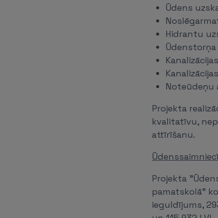
Ūdens uzska
Noslēgarma
Hidrantu uz
Ūdenstorņa
Kanalizācija
Kanalizācija
Noteūdeņu a
Projekta realizā
kvalitatīvu, n
attīrīšanu.
Ūdenssaimniecī
Projekta "Ūdens
pamatskolā" kop
ieguldījums, 29
un 115 932 LVL 