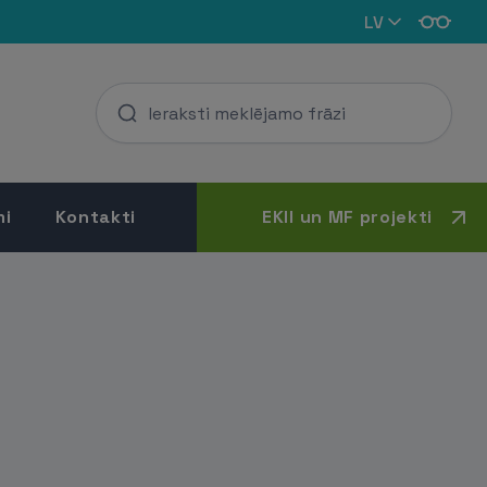
LV
mi
Kontakti
EKII un MF projekti