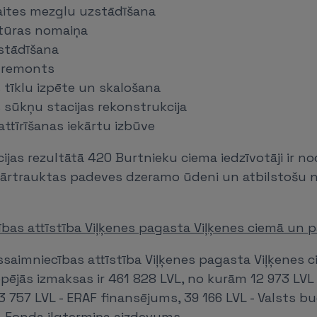
ites mezglu uzstādīšana
tūras nomaiņa
stādīšana
 remonts
s tīklu izpēte un skalošana
s sūkņu stacijas rekonstrukcija
ttīrīšanas iekārtu izbūve
cijas rezultātā 420 Burtnieku ciema iedzīvotāji ir no
epārtrauktas padeves dzeramo ūdeni un atbilstošu
bas attīstība Viļķenes pagasta Viļķenes ciemā un 
saimniecības attīstība Viļķenes pagasta Viļķenes 
ējās izmaksas ir 461 828 LVL, no kurām 12 973 LVL 
3 757 LVL - ERAF finansējums, 39 166 LVL - Valsts b
- Fonda ilgtermiņa aizdevums.