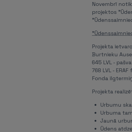
Novembrī notik
projektos "Ūde
"Ūdenssaimniec
"Ūdenssaimniec
Projekta ietva
Burtnieku Ausek
645 LVL - pašva
768 LVL - ERAF 
Fonda ilgtermi
Projekta realiz
Urbumu ska
Urbuma ta
Jaunā urbum
Ūdens atdze