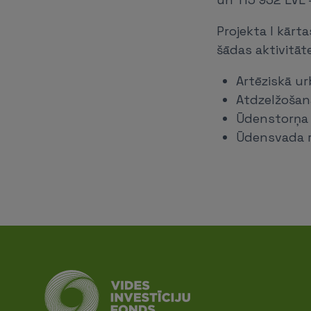
Projekta I kārta
šādas aktivitāt
Artēziskā u
Atdzelžošana
Ūdenstorņa 
Ūdensvada r