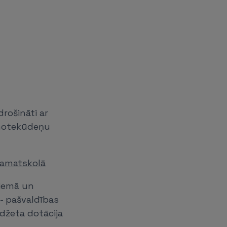
drošināti ar
 notekūdeņu
pamatskolā
ciemā un
- pašvaldības
udžeta dotācija