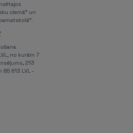
nsētajos
ieku ciemā" un
 pamatskolā".
"
tošana
LVL, no kurām 7
nansējums, 213
 85 613 LVL -