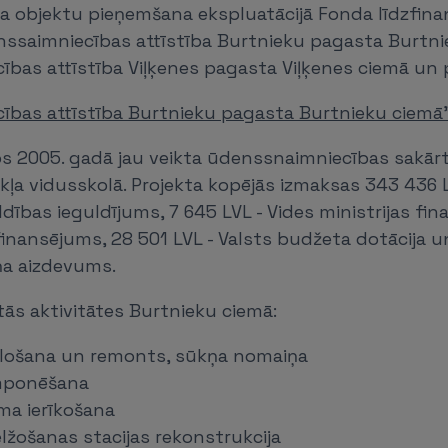
a objektu pieņemšana ekspluatācijā Fonda līdzfina
nssaimniecības attīstība Burtnieku pagasta Burtn
ības attīstība Viļķenes pagasta Viļķenes ciemā un
ības attīstība Burtnieku pagasta Burtnieku ciemā
ros 2005. gadā jau veikta ūdenssnaimniecības sakār
ļa vidusskolā. Projekta kopējās izmaksas 343 436 
ldības ieguldījums, 7 645 LVL - Vides ministrijas fi
finansējums, 28 501 LVL - Valsts budžeta dotācija un
ņa aizdevums.
ētās aktivitātes Burtnieku ciemā:
lošana un remonts, sūkņa nomaiņa
mponēšana
a ierīkošana
lžošanas stacijas rekonstrukcija