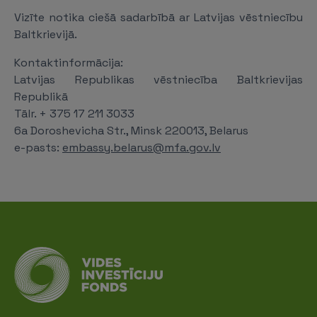
Vizīte notika ciešā sadarbībā ar Latvijas vēstniecību
Baltkrievijā.
Kontaktinformācija:
Latvijas Republikas vēstniecība Baltkrievijas
Republikā
Tālr. + 375 17 211 3033
6a Doroshevicha Str., Minsk 220013, Belarus
e-pasts:
embassy.belarus@mfa.gov.lv