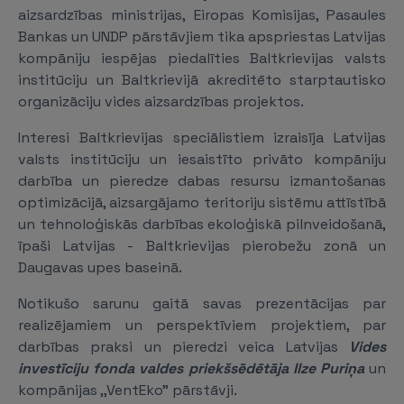
aizsardzības ministrijas, Eiropas Komisijas, Pasaules
Bankas un UNDP pārstāvjiem tika apspriestas Latvijas
kompāniju iespējas piedalīties Baltkrievijas valsts
institūciju un Baltkrievijā akreditēto starptautisko
organizāciju vides aizsardzības projektos.
Interesi Baltkrievijas speciālistiem izraisīja Latvijas
valsts institūciju un iesaistīto privāto kompāniju
darbība un pieredze dabas resursu izmantošanas
optimizācijā, aizsargājamo teritoriju sistēmu attīstībā
un tehnoloģiskās darbības ekoloģiskā pilnveidošanā,
īpaši Latvijas - Baltkrievijas pierobežu zonā un
Daugavas upes baseinā.
Notikušo sarunu gaitā savas prezentācijas par
realizējamiem un perspektīviem projektiem, par
darbības praksi un pieredzi veica Latvijas
Vides
investīciju fonda valdes priekšsēdētāja Ilze Puriņa
un
kompānijas ,,VentEko” pārstāvji.