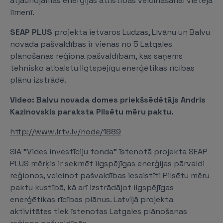
atjaunojamās enerģijas attīstības veicināšanai vietējā
līmenī.
SEAP PLUS
projekta ietvaros Ludzas, Līvānu un Balvu
novada pašvaldības ir vienas no 5 Latgales
plānošanas reģiona pašvaldībām, kas saņems
tehnisko atbalstu Ilgtspējīgu enerģētikas rīcības
plānu izstrādē.
Video: Balvu novada domes priekšsēdētājs Andris
Kazinovskis paraksta Pilsētu mēru paktu.
http://www.lrtv.lv/node/1889
SIA "Vides investīciju fonda” īstenotā projekta SEAP
PLUS mērķis ir sekmēt ilgspējīgas enerģijas pārvaldi
reģionos, veicinot pašvaldības iesaistīti Pilsētu mēru
paktu kustībā, kā arī izstrādājot ilgspējīgas
enerģētikas rīcības plānus. Latvijā projekta
aktivitātes tiek īstenotas Latgales plānošanas