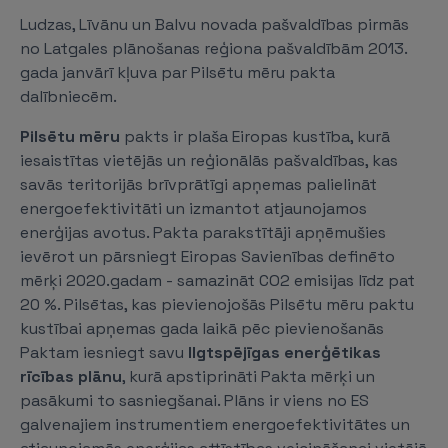
Ludzas, Līvānu un Balvu novada pašvaldības pirmās
no Latgales plānošanas reģiona pašvaldībām 2013.
gada janvārī kļuva par Pilsētu mēru pakta
dalībniecēm.
Pilsētu mēru
pakts ir plaša Eiropas kustība, kurā
iesaistītas vietējās un reģionālās pašvaldības, kas
savās teritorijās brīvprātīgi apņemas palielināt
energoefektivitāti un izmantot atjaunojamos
enerģijas avotus. Pakta parakstītāji apņēmušies
ievērot un pārsniegt Eiropas Savienības definēto
mērķi 2020.gadam - samazināt CO2 emisijas līdz pat
20 %. Pilsētas, kas pievienojošās Pilsētu mēru paktu
kustībai apņemas gada laikā pēc pievienošanās
Paktam iesniegt savu
Ilgtspējīgas enerģētikas
rīcības plānu
, kurā apstiprināti Pakta mērķi un
pasākumi to sasniegšanai. Plāns ir viens no ES
galvenajiem instrumentiem energoefektivitātes un