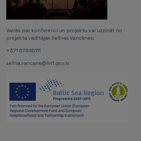
Vairāk par konferenci un projektu var uzzināt no
projekta vadītājas Selīnas Vancānes:
+371 67845111
selina.vancane@lvif.gov.lv