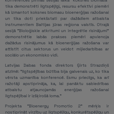
Konferences pirmās sesijas laikā "Koksnes biomasa"
tika demonstrēti ilgtspējīgi, resursu efektīvi piemēri
kā izmantot koksnes biomasu bioenerģijas ražošanai
un tika doti priekšstati par dažādiem atbalsta
instrumentiem Baltijas jūras reģiona valstīs. Otrajā
sesijā "Bioloģiskie atkritumi un integrētie risinājumi"
demonstrētie labās prakses piemēri apvienoja
dažādus risinājumus kā bioenerģijas ražošana var
attīstīt citus sektorus un veidot mijiedarbības ar
sociālo un ekonomisko vidi.
Latvijas Dabas fonda direktors Ģirts Strazdiņš
atzīmē: "Ilgtspējības būtība bija galvenais uz, ko tika
vērsta uzmanība konferencē. Esmu priecīgs, ka arī
ražotāji apstiprināja, ka, lai panāktu sabiedrības
atbalstu atjaunojamās enerģijas ražošanai
ilgtspējībai ir izšķirošā loma."
Projekta "Bioenergy Promotio 2" mērķis ir
nostiprināt virzību uz ilgtspējīgu, konkurētspējīgu un