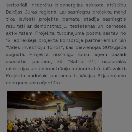
teritoriāli integrētu bioenerģijas sektora attīstību
Baltijas Jūras reģionā. Lai sasniegtu projekta mērķi
tika ieviesti projekta pamata stadijā sasniegtie
rezultāti ar demonstrāciju, testēšanas un pārneses
aktivitātēm. Projekta turpinājuma posms sastāv no
12 iepriekšējā projekta konsorcija partneriem un SIA
"Vides investīciju fonds", kas pievienojās 2012.gada
augustā. Projektā nozīmīgu lomu ieņem dažādi
asociētie partneri, kā "Baltic 21", nacionālās
ministrijas un demonstrāciju reģioni katrā dalībvalstī.
Projekta vadošais partneris ir Vācijas Atjaunojamo
energoresursu aģentūra.