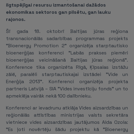
ilgtspējīgai resursu izmantošanai dažādos
ekonomikas sektoros gan pilsētu, gan lauku
rajonos.
Šī gada 18. oktobrī Baltijas jūras reģiona
transnacionālās sadarbības programmas projekts
"Bioenergy Promotion 2" organizēja starptautisko
bioenerģijas konferenci "Labās prakses piemēri
bioenerģijas veicināšanā Baltijas jūras reģionā".
Konference tika organizēta Rīgā, Ķīpsalas izstāžu
zālē, paralēli starptautiskajai izstādei "Vide un
Enerģija 2013". Konferenci organizēja projekta
partneris Latvijā – SIA "Vides investīciju fonds" un to
apmeklēja vairāk nekā 100 dalībnieku.
Konferenci ar ievadrunu atklāja Vides aizsardzības un
reģionālās attīstības ministrijas valsts sekretāra
vietniece vides aizsardzības jautājumos Alda Ozola:
"Es ļoti novērtēju šādu projektu kā "Bioenergy