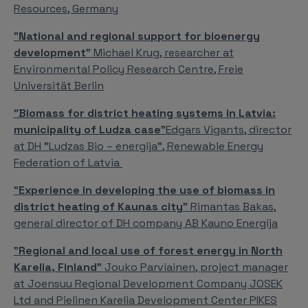
Resources, Germany
"
National and regional support for bioenergy
development
" Michael Krug, researcher at
Environmental Policy Research Centre, Freie
Universität Berlin
"
Biomass for district heating systems in Latvia:
municipality of Ludza case
"Edgars Vigants, director
at DH "Ludzas Bio – energija", Renewable Energy
Federation of Latvia
"
Experience in developing the use of biomass in
district heating of Kaunas city
” Rimantas Bakas,
general director of DH company AB Kauno Energija
"
Regional and local use of forest energy in North
Karelia, Finland
" Jouko Parviainen, project manager
at Joensuu Regional Development Company JOSEK
Ltd and Pielinen Karelia Development Center PIKES