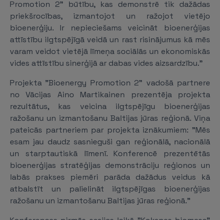
Promotion 2" būtību, kas demonstrē tik dažādas
priekšrocības, izmantojot un ražojot vietējo
bioenerģiju. Ir nepieciešams veicināt bioenerģijas
attīstību ilgtspējīgā veidā un rast risinājumus kā mēs
varam veidot vietējā līmeņa sociālās un ekonomiskās
vides attīstību sinerģijā ar dabas vides aizsardzību."
Projekta "Bioenergy Promotion 2" vadošā partnere
no Vācijas Aino Martikainen prezentēja projekta
rezultātus, kas veicina ilgtspējīgu bioenerģijas
ražošanu un izmantošanu Baltijas jūras reģionā. Viņa
pateicās partneriem par projekta iznākumiem: "Mēs
esam jau daudz sasnieguši gan reģionālā, nacionālā
un starptautiskā līmenī. Konferencē prezentētās
bioenerģijas stratēģijas demonstrāciju reģionos un
labās prakses piemēri parāda dažādus veidus kā
atbalstīt un palielināt ilgtspējīgas bioenerģijas
ražošanu un izmantošanu Baltijas jūras reģionā."